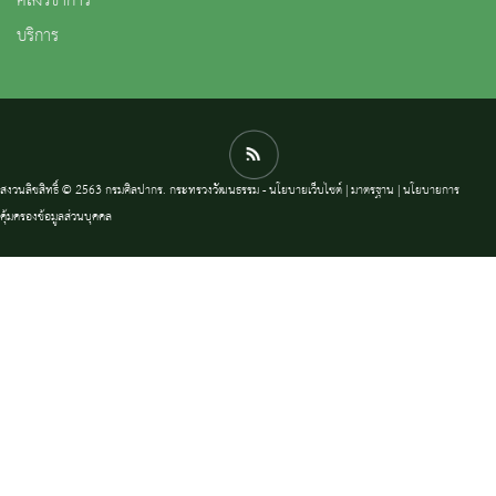
คลังวิชาการ
บริการ
สงวนลิขสิทธิ์ © 2563 กรมศิลปากร. กระทรวงวัฒนธรรม -
นโยบายเว็บไซต์
|
มาตรฐาน
|
นโยบายการ
คุ้มครองข้อมูลส่วนบุคคล