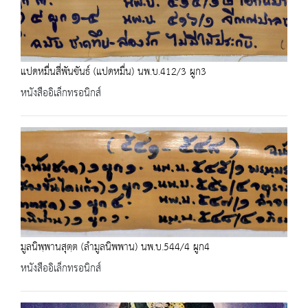
แปดหมื่นสี่พันขันธ์ (แปดหมื่น) นพ.บ.412/3 ผูก3
หนังสืออิเล็กทรอนิกส์
มูลนิพฺพานสุตฺต (ลำมูลนิพพาน) นพ.บ.544/4 ผูก4
หนังสืออิเล็กทรอนิกส์