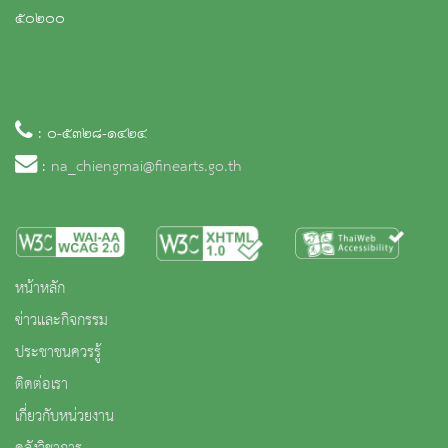
๕๐๒๐๐
: ๐-๕๓๒๘-๑๔๒๔
:
na_chiengmai@finearts.go.th
หน้าหลัก
ข่าวและกิจกรรม
ประชาชนควรรู้
ติดต่อเรา
เกี่ยวกับหน่วยงาน