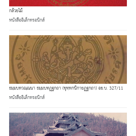
กล้วยไม้
หนังสืออิเล็กทรอนิกส์
ธมฺมบทวณฺณนา ธมฺมบทฏฺฐกถา (ขุทฺทกนิกายฏฺฐกถา) อย.บ. 327/11
หนังสืออิเล็กทรอนิกส์