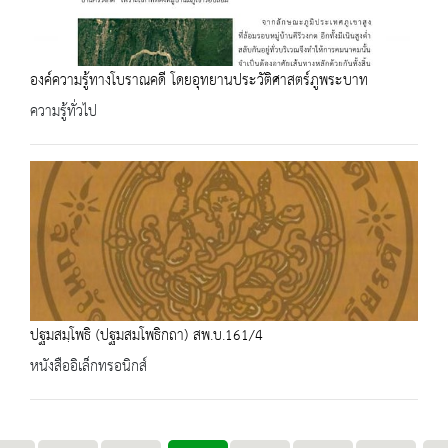
องค์ความรู้ทางโบราณคดี โดยอุทยานประวัติศาสตร์ภูพระบาท
ความรู้ทั่วไป
ปฐมสมฺโพธิ (ปฐมสมโพธิกถา) สพ.บ.161/4
หนังสืออิเล็กทรอนิกส์