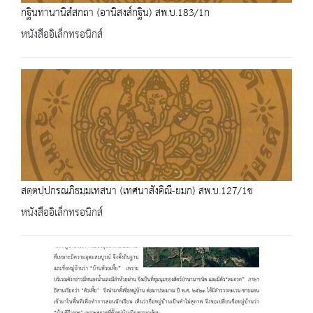
กฐินทานานิสํสกถา (อานิสงส์กฐิน) สพ.บ.183/1ก
หนังสืออิเล็กทรอนิกส์
สตฺตปฺปกรณภิธมฺมเทสนา (เทศนาสังคิณี-ยมก) สพ.บ.127/1ข
หนังสืออิเล็กทรอนิกส์