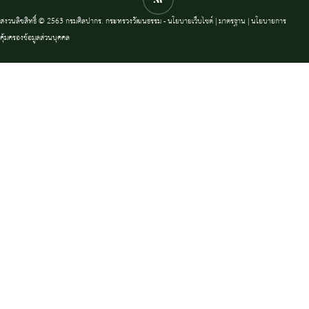
สงวนลิขสิทธิ์ © 2563 กรมศิลปากร. กระทรวงวัฒนธรรม -
นโยบายเว็บไซต์
|
มาตรฐาน
|
นโยบายการ
คุ้มครองข้อมูลส่วนบุคคล