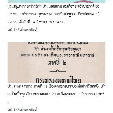
มูลเหตุแห่งการสร้างวัดในประเทศสยาม สมเด็จพระเจ้าบรมวงศ์เธอ
กรมพระยาดำรงราชานุภาพทรงแสดงเป็นปกฐกถา ที่สามัคยาจารย์
สมาคม เมื่อวันที่ 24 สิงหาคม พ.ศ.2471
หนังสืออิเล็กทรอนิกส์
ประชุมพงศาวดาร ภาคที่ 41 เรื่องจดหมายเหตุของพ่อค้าฝรั่งเศสซึ่ง เข้า
มาตั้งครั้งกรุงศรีอยุธยาตอนแผ่นดินสมเด็จพระนารายณ์มหาราช ภาคที่
2
หนังสืออิเล็กทรอนิกส์