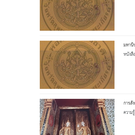
มหานิ
หนังสื
การสั
ความรู้