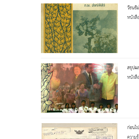
วัธนธั
หนังสื
สรุปผ
หนังสื
ก่อนไป
ความรู้