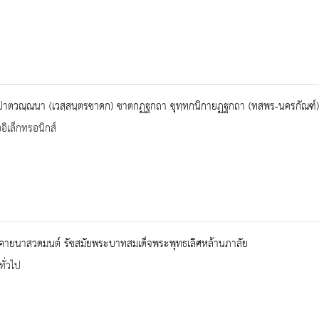
ปาตวณฺณนา (เวสฺสนฺตรชาดก) ชาตกฏฐกถา ขุทฺทกนิกายฏฐกถา (ทสพร-นครกัณฑ์
ออิเล็กทรอนิกส์
งคายนาสวดมนต์ รัชสมัยพระบาทสมเด็จพระพุทธเลิศหล้านภาลัย
ทั่วไป