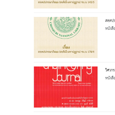
สตฺตปฺ
หนังสื
วิศวกร
หนังสื