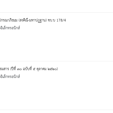
ปกรณาภิธมฺม (สงฺคิณี-มหาปฎฺฐาน) ชบ.บ 178/4
ออิเล็กทรอนิกส์
รมสาร (ปีที่ ๓๐ ฉบับที่ ๕ ตุลาคม ๒๕๒๐)
ออิเล็กทรอนิกส์