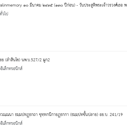
alinmemory ๑๐ มีนาคม ๒๔๓๕ (๑๓๐ ปีก่อน) - วันประสูติพระเจ้าวรวงศ์เธอ พร
ทั่วไป
ชย (ลำสินไช) นพ.บ.527/2 ผูก2
ออิเล็กทรอนิกส์
วณฺณนา ธมฺมปทฏฺธกถา ขุทฺทกนิกายฏฺธกกา (ธมฺมฺปทขั้นปลาย) อย.บ. 241/19
ออิเล็กทรอนิกส์