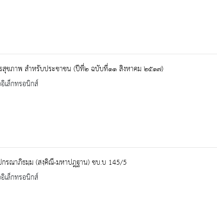
รสุขภาพ สำหรับประชาชน (ปีที่๒ ฉบับที่๑๑ สิงหาคม ๒๕๑๗)
ออิเล็กทรอนิกส์
ปกรณาภิธมฺม (สงฺคิณี-มหาปฎฺฐาน) ชบ.บ 145/5
ออิเล็กทรอนิกส์