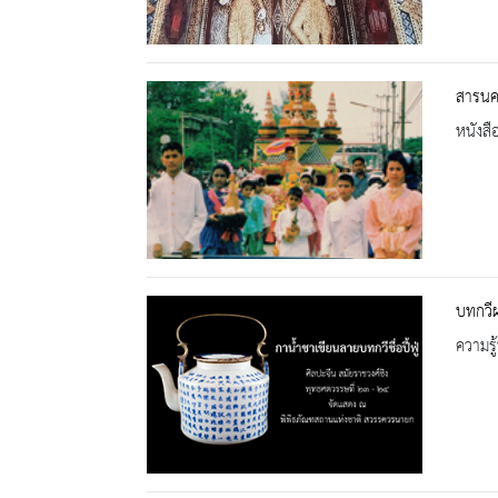
สารนคร
หนังสื
บทกวี
ความรู้