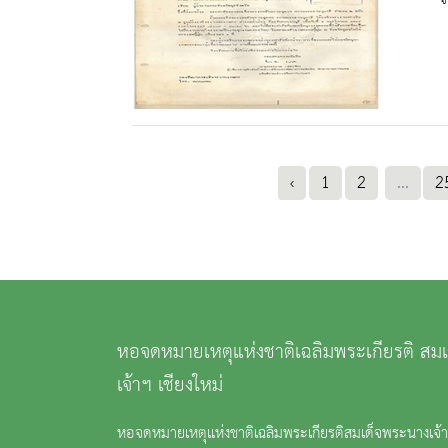
‹
1
2
...
2
หอจดหมายเหตุแห่งชาติเฉลิมพระเกียรติ สม
เจ้าฯ เชียงใหม่
หอจดหมายเหตุแห่งชาติเฉลิมพระเกียรติสมเด็จพระนางเจ้าสิ