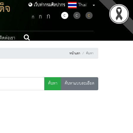
ด็จ
Thai
เว็บท่ากรมศิลปากร
เว็บท่ากรมศิลปากร
ก
ก
C
C
C
ก
ติดต่อเรา
หน้าแรก
ค้นหา
ค้นหา
ค้นหาแบบละเอียด