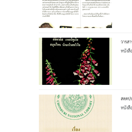
วารสา
หนังสื
สตฺตปฺ
หนังสื