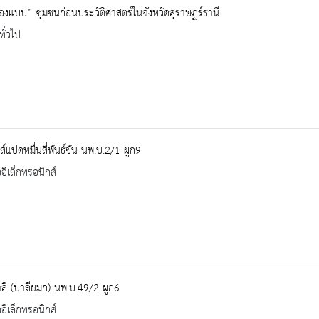
ื้องแบบ” ชุมชนก่อนประวัติศาสตร์ในจังหวัดสุราษฏร์ธานี
ทั่วไป
ส์แปดหมื่นสี่พันธ์ขัน นพ.บ.2/1 ผูก9
ออิเล็กทรอนิกส์
ลิ (บาลียมก) นพ.บ.49/2 ผูก6
ออิเล็กทรอนิกส์