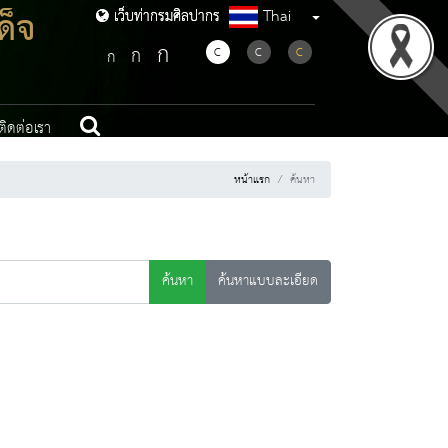
ด็จ
Thai
เว็บท่ากรมศิลปากร
เว็บท่ากรมศิลปากร
ก
ก
C
C
C
ก
ติดต่อเรา
หน้าแรก
ค้นหา
ค้นหา
ค้นหาแบบละเอียด