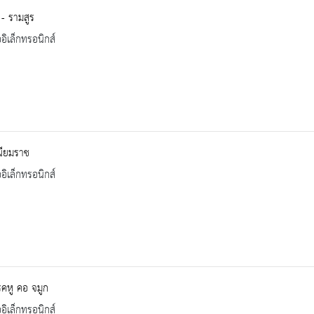
- รามสูร
ออิเล็กทรอนิกส์
นียมราช
ออิเล็กทรอนิกส์
คหู คอ จมูก
ออิเล็กทรอนิกส์