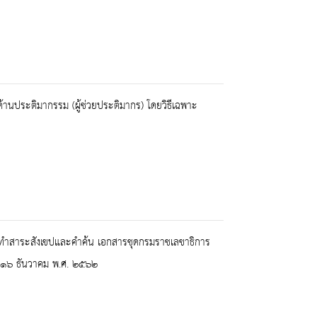
านประติมากรรม (ผู้ช่วยประติมากร) โดยวิธีเฉพาะ
ดทำสาระสังเขปและคำค้น เอกสารชุดกรมราชเลขาธิการ
่ ๑๖ ธันวาคม พ.ศ. ๒๕๖๒