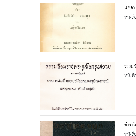
เมขลา 
หนังสื
ธรรมเ
หนังสื
ตำราโร
หนังสื