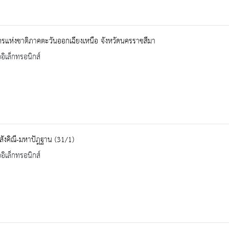
รแห่งชาติภาคตะวันออกเฉียงเหนือ จังหวัดนครราชสีมา
ออิเล็กทรอนิกส์
ังคิณี-มหาปัฎฐาน (31/1)
ออิเล็กทรอนิกส์