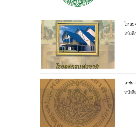
โรงละค
หนังสื
เทศนาส
หนังสื