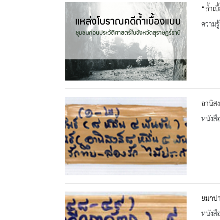
“ถ้ำเบ
ความรู้
อานิสง
หนังสื
ยมกปา
หนังสื