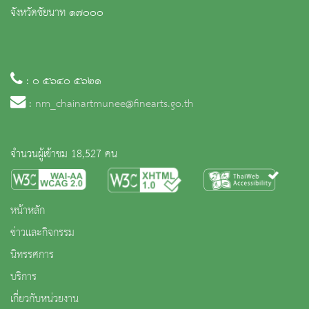
จังหวัดชัยนาท ๑๗๐๐๐
: ๐ ๕๖๔๐ ๕๖๒๑
:
nm_chainartmunee@finearts.go.th
จำนวนผู้เข้าชม 18,527 คน
หน้าหลัก
ข่าวและกิจกรรม
นิทรรศการ
บริการ
เกี่ยวกับหน่วยงาน