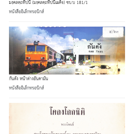
มงฺคลตฺถทีปนี (มงฺคลตฺถทีปนีเผด็จ) ชบ.บ 181/1
หนังสืออิเล็กทรอนิกส์
กันตัง หน้าต่างอันดามัน
หนังสืออิเล็กทรอนิกส์