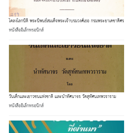
โคลงโลกนิติ พระนิพนธ์สมเด็จพระเจ้าบรมวงศ์เธอ กรมพระยาเดชาดิศร
หนังสืออิเล็กทรอนิกส์
วันเด็กและเยาวชนแห่งชาติ และนำทัศนาจร วัดสุทัศนเทพวราราม
หนังสืออิเล็กทรอนิกส์