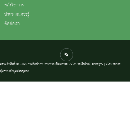
คลังวิชาการ
ประชาชนควรรู้
ติดต่อเรา
สงวนลิขสิทธิ์ © 2563 กรมศิลปากร. กระทรวงวัฒนธรรม -
นโยบายเว็บไซต์
|
มาตรฐาน
|
นโยบายการ
คุ้มครองข้อมูลส่วนบุคคล