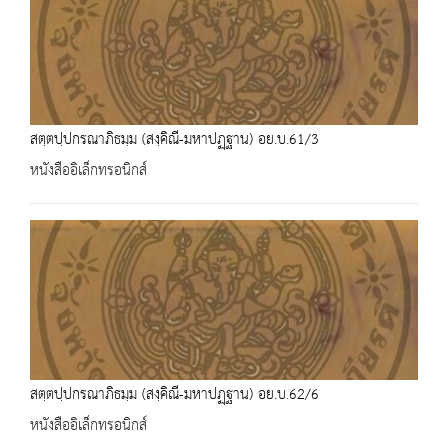
สตฺตปฺปกรณาภิธมฺม (สงฺคิณี-มหาปฏฺฐาน) อย.บ.61/3
หนังสืออิเล็กทรอนิกส์
สตฺตปฺปกรณาภิธมฺม (สงฺคิณี-มหาปฏฺฐาน) อย.บ.62/6
หนังสืออิเล็กทรอนิกส์