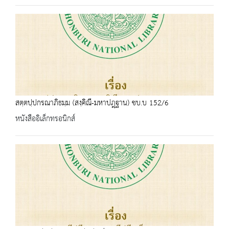
สตฺตปฺปกรณาภิธมฺม (สงฺคิณี-มหาปฎฺฐาน) ชบ.บ 152/6
หนังสืออิเล็กทรอนิกส์