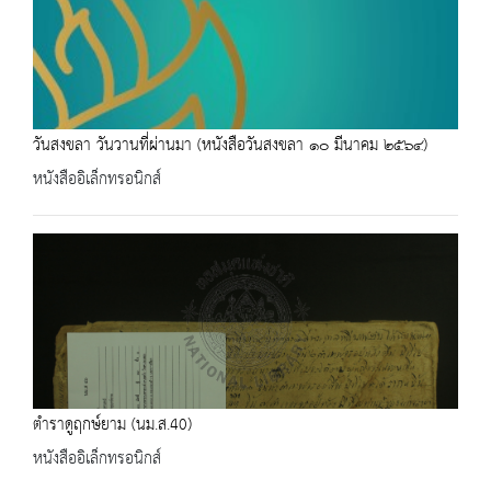
วันสงขลา วันวานที่ผ่านมา (หนังสือวันสงขลา ๑๐ มีนาคม ๒๕๖๔)
หนังสืออิเล็กทรอนิกส์
ตำราดูฤกษ์ยาม (นม.ส.40)
หนังสืออิเล็กทรอนิกส์