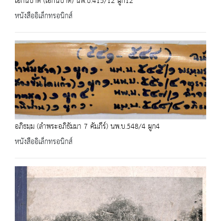
เอกนิปาต (เอกนิบาต) นพ.บ.415/12 ผูก12
หนังสืออิเล็กทรอนิกส์
อภิธมฺม (ลำพระอภิธัมมา 7 คัมภีร์) นพ.บ.548/4 ผูก4
หนังสืออิเล็กทรอนิกส์