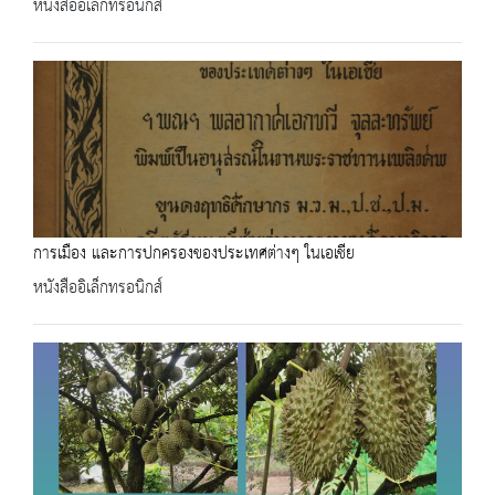
หนังสืออิเล็กทรอนิกส์
การเมือง และการปกครองของประเทศต่างๆ ในเอเชีย
หนังสืออิเล็กทรอนิกส์