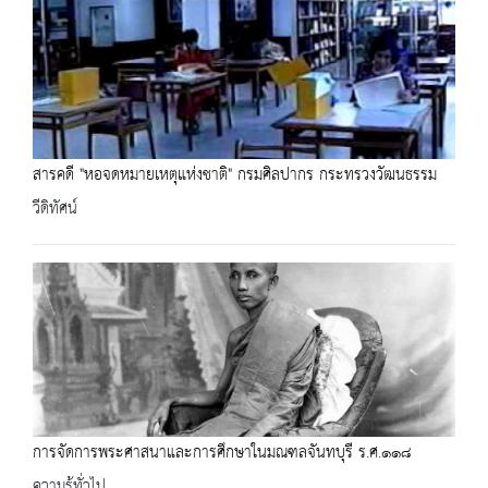
สารคดี "หอจดหมายเหตุแห่งชาติ" กรมศิลปากร กระทรวงวัฒนธรรม
วีดิทัศน์
การจัดการพระศาสนาและการศึกษาในมณฑลจันทบุรี ร.ศ.๑๑๘
ความรู้ทั่วไป