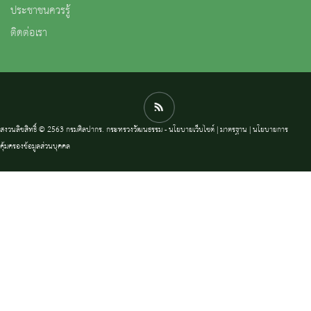
ประชาชนควรรู้
ติดต่อเรา
สงวนลิขสิทธิ์ © 2563 กรมศิลปากร. กระทรวงวัฒนธรรม -
นโยบายเว็บไซต์
|
มาตรฐาน
|
นโยบายการ
คุ้มครองข้อมูลส่วนบุคคล