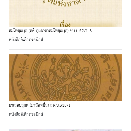
สมฺโพชฺฌงฺค (สติ-อุเปกฺขาสมฺโพชฺฌงฺค) ชบ.บ.52/1-3
หนังสืออิเล็กทรอนิกส์
มาเลยฺยสุตฺต (มาลัยหมื่น) สพ.บ.318/1
หนังสืออิเล็กทรอนิกส์