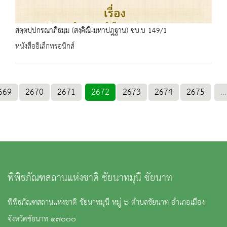
สตฺตปฺปกรณาภิธมฺม (สงฺคิณี-มหาปฎฺฐาน) ชบ.บ 149/1
หนังสืออิเล็กทรอนิกส์
669
2670
2671
2672
2673
2674
2675
...
พิพิธภัณฑสถานแห่งชาติ ชัยนาทมุนี ชัยนาท
พิพิธภัณฑสถานแห่งชาติ ชัยนาทมุนี หมู่ ๖ ตำบลชัยนาท อำเภอเมือง
จังหวัดชัยนาท ๑๗๐๐๐