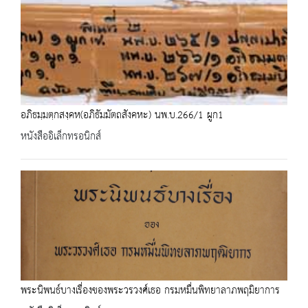
อภิธมฺมตฺกสงฺคห(อภิธัมมัตถสังคหะ) นพ.บ.266/1 ผูก1
หนังสืออิเล็กทรอนิกส์
พระนิพนธ์บางเรื่องของพระวรวงศ์เธอ กรมหมื่นพิทยาลาภพฤมิยาการ