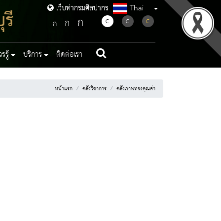
Thai
เว็บท่ากรมศิลปากร
เว็บท่ากรมศิลปากร
รี
ก
ก
C
C
C
ก
รู้
บริการ
ติดต่อเรา
หน้าแรก
คลังวิชาการ
คลังภาพทรงคุณค่า