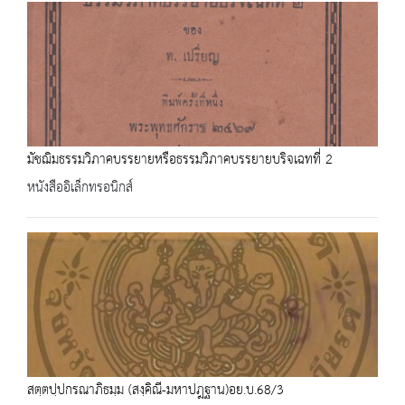
มัชฌิมธรรมวิภาคบรรยายหรือธรรมวิภาคบรรยายบริจเฉทที่ 2
หนังสืออิเล็กทรอนิกส์
สตฺตปฺปกรณาภิธมฺม (สงฺคิณี-มหาปฎฐาน)อย.บ.68/3