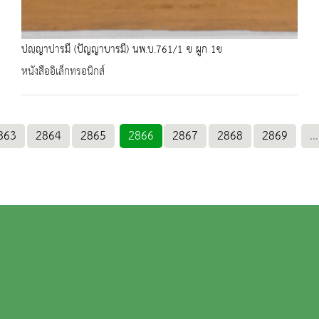
ปญฺญาปารมี (ปัญญาบารมี) นพ.บ.761/1 ข ผูก 1ข
หนังสืออิเล็กทรอนิกส์
863
2864
2865
2866
2867
2868
2869
...