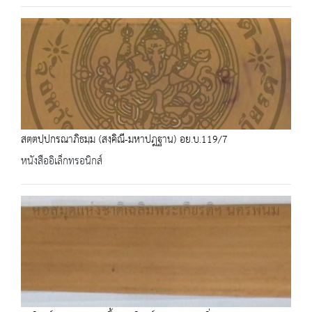
สตฺตปฺปกรณาภิธมฺม (สงฺคิณี-มหาปฎฐาน) อย.บ.119/7
หนังสืออิเล็กทรอนิกส์