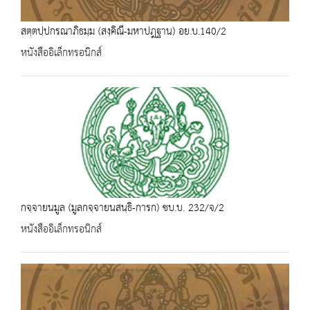
สตฺตปฺปกรณาภิธมฺม (สงฺคิณี-มหาปฎฐาน) อย.บ.140/2
หนังสืออิเล็กทรอนิกส์
กจฺจายนมูล (มูลกจฺจายนสนฺธิ-การก) ชบ.บ. 232/จ/2
หนังสืออิเล็กทรอนิกส์