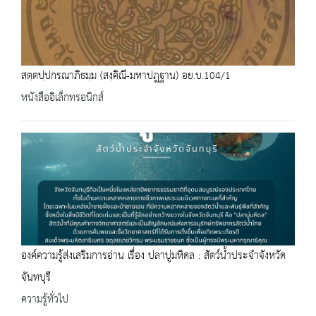
สตฺตปฺปกรณาภิธมฺม (สงฺคิณี-มหาปฎฐาน) อย.บ.104/1
หนังสืออิเล็กทรอนิกส์
องค์ความรู้ส่งเสริมการอ่าน เรื่อง ปลาบู่มหิดล : สัตว์น้ำประจำจังหวัด
จันทบุรี
ความรู้ทั่วไป