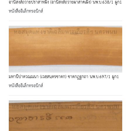
อานิสงส์ถวายปราสาทผึ้ง (อานิสงส์ถวายผาสาดเผิ่ง) นพ.บ.638/1 ผูก1
หนังสืออิเล็กทรอนิกส์
มหานิปาตวณฺณนา (เวสฺสนฺตรชาตก) ชาตกฎฐกถา นพ.บ.697/1 ผูก1
หนังสืออิเล็กทรอนิกส์