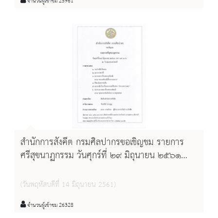
จำนวนผู้เข้าชม 25961
สำนักการสังคีต กรมศิลปากรขอเชิญชม รายการ
ศรีสุขนาฏกรรม วันศุกร์ที่ ๒๙ มิถุนายน ๒๕๖๑
เวลา ๑๗.๐๐ น. ณ โรงละครแห่งชาติ
(วันพฤหัสบดีที่ 14 มิถุนายน 2561)
จำนวนผู้เข้าชม 26328