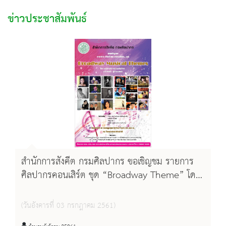
ข่าวประชาสัมพันธ์
สำนักการสังคีต กรมศิลปากร ขอเชิญชม รายการ
ศิลปากรคอนเสิร์ต ชุด “Broadway Theme” โดย
วงดุริยางค์สากล กรมศิลปากร นาวี คชเสนี อำนวย
เพลง วันเสาร์ที่ 7 กรกฎาคม 2561 เวลา 14.00 น.
(วันอังคารที่ 03 กรกฎาคม 2561)
ณ โรงละครแห่งชาติ