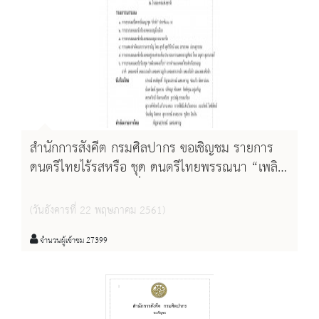
สำนักการสังคีต กรมศิลปากร ขอเชิญชม รายการ
ดนตรีไทยไร้รสหรือ ชุด ดนตรีไทยพรรณนา “เพลิน
เพลงรามัญ” วันศุกร์ที่ ๑๕ มิถุนายน ๒๕๖๑ เวลา
๑๗.๐๐ น. ณ โรงละครแห่งชาติ
(วันอังคารที่ 22 พฤษภาคม 2561)
จำนวนผู้เข้าชม 27399