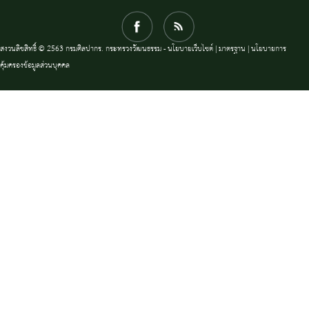
สงวนลิขสิทธิ์ © 2563 กรมศิลปากร. กระทรวงวัฒนธรรม -
นโยบายเว็บไซต์
|
มาตรฐาน
|
นโยบายการ
คุ้มครองข้อมูลส่วนบุคคล