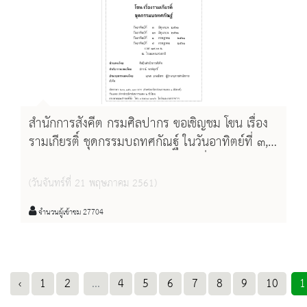
สำนักการสังคีต กรมศิลปากร ขอเชิญชม โขน เรื่อง
รามเกียรติ์ ชุดกรรมบถทศกัณฐ์ ในวันอาทิตย์ที่ ๓,
๑๐มิถุนายน ๒๕๖๑ และวันอาทิตย์ที่ ๑, ๘
กรกฎาคม ๒๕๖๑ เวลา ๑๔.๐๐ น. ณ โรงละครแห่ง
(วันจันทร์ที่ 21 พฤษภาคม 2561)
ชาติ
จำนวนผู้เข้าชม 27704
‹
1
2
...
4
5
6
7
8
9
10
1