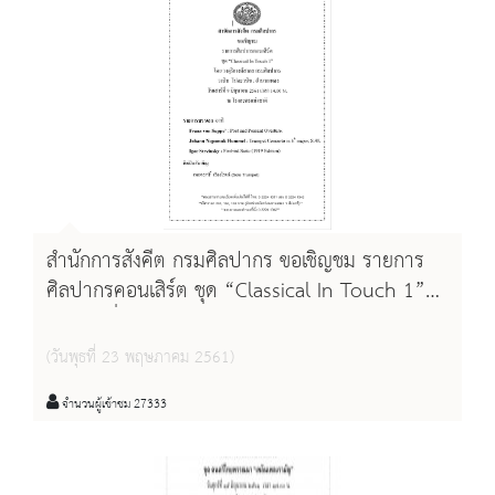
สำนักการสังคีต กรมศิลปากร ขอเชิญชม รายการ
ศิลปากรคอนเสิร์ต ชุด “Classical In Touch 1”
วันเสาร์ที่ 9 มิถุนายน 2561 เวลา 14.00 น. ณ โรง
ละครแห่งชาติ
(วันพุธที่ 23 พฤษภาคม 2561)
จำนวนผู้เข้าชม 27333