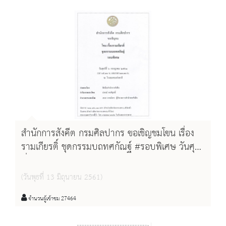
สำนักการสังคีต กรมศิลปากร ขอเชิญชมโขน เรื่อง
รามเกียรติ์ ชุดกรรมบถทศกัณฐ์ #รอบพิเศษ วันศุกร์
ที่ ๖ กรกฎาคม๒๕๖๑ เวลา ๐๙.๓๐ น. และ เวลา
๑๓.๓๐ น. ณ โรงละครแห่งชาติ
(วันพุธที่ 13 มิถุนายน 2561)
จำนวนผู้เข้าชม 27464