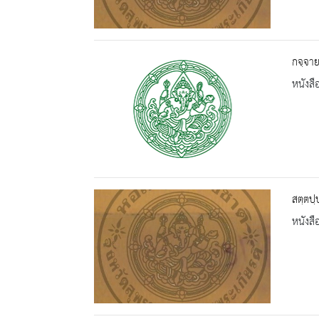
กจฺจาย
หนังสื
สตฺตปฺ
หนังสื