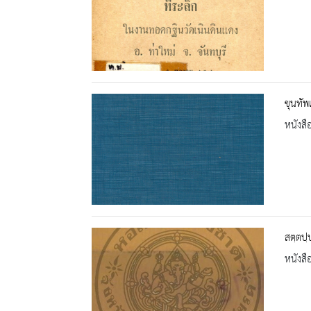
ขุนทัพ
หนังสื
สตฺตปฺ
หนังสื