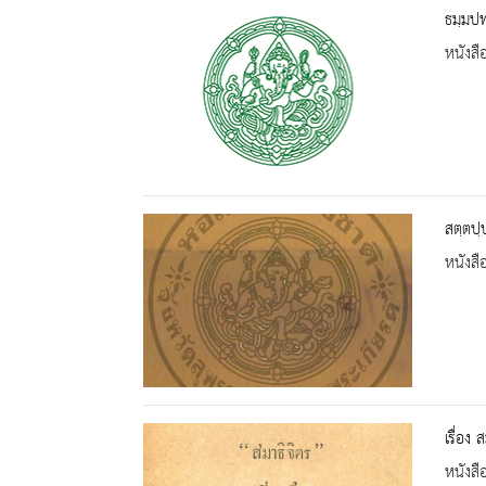
ธมฺมป
หนังสื
สตฺตปฺ
หนังสื
เรื่อง 
หนังสื