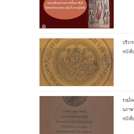
ปริวาร
หนังสื
รวมใจค
นภาษา
หนังสื