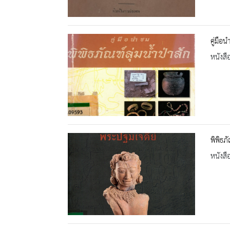
คู่มือน
หนังสื
พิพิธภ
หนังสื