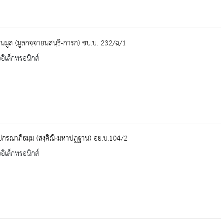
นมูล (มูลกจฺจายนสนฺธิ-การก) ชบ.บ. 232/ฉ/1
ออิเล็กทรอนิกส์
ปกรณาภิธมฺม (สงฺคิณี-มหาปฎฐาน) อย.บ.104/2
ออิเล็กทรอนิกส์