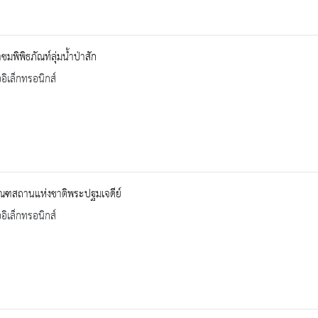
ำชมพิพิธภัณท์ลุ่มน้ำป่าสัก
ออิเล็กทรอนิกส์
ัณฑสถานแห่งชาติพระปฐมเจดีย์
ออิเล็กทรอนิกส์