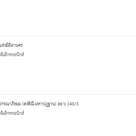
แห่งมิถิลานคร
ออิเล็กทรอนิกส์
ปกรณาภิธมฺม (สงฺคิณี-มหาปฎฐาน) อย.บ.140/3
ออิเล็กทรอนิกส์