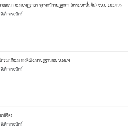
ทวณฺณนา ธมฺมปทฎฺฐกถา ขุทฺทกนิกายฎฺฐกถา (ธรรมบทบั้นต้น) ชบ.บ 185/ก/9
ออิเล็กทรอนิกส์
ปกรณาภิธมฺม (สงฺคิณี-มหาปฎฐาน)อย.บ.68/4
ออิเล็กทรอนิกส์
สมาธิจิตร
ออิเล็กทรอนิกส์