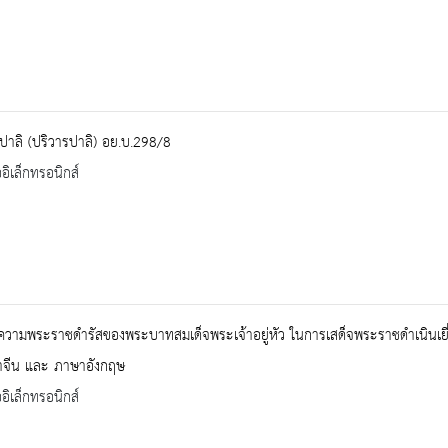
ปาลิ (ปริวารปาลิ) อย.บ.298/8
ออิเล็กทรอนิกส์
วามพระราชดำรัสของพระบาทสมเด็จพระเจ้าอยู่หัว ในการเสด็จพระราชดำเนินเยี่ย
จีน และ ภาษาอังกฤษ
ออิเล็กทรอนิกส์