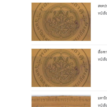
สตฺตปฺ
หนังสื
เรื่องช
หนังสื
มหานิ
หนังสื