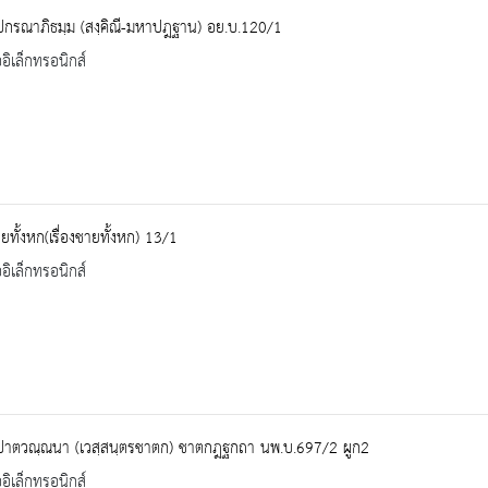
ปกรณาภิธมฺม (สงฺคิณี-มหาปฎฐาน) อย.บ.120/1
ออิเล็กทรอนิกส์
ายทั้งหก(เรื่องชายทั้งหก) 13/1
ออิเล็กทรอนิกส์
ปาตวณฺณนา (เวสฺสนฺตรชาตก) ชาตกฎฐกถา นพ.บ.697/2 ผูก2
ออิเล็กทรอนิกส์