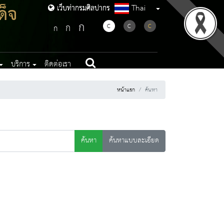
ด็จ
Thai
เว็บท่ากรมศิลปากร
เว็บท่ากรมศิลปากร
ก
ก
C
C
C
ก
บริการ
ติดต่อเรา
หน้าแรก
ค้นหา
ค้นหา
ค้นหาแบบละเอียด