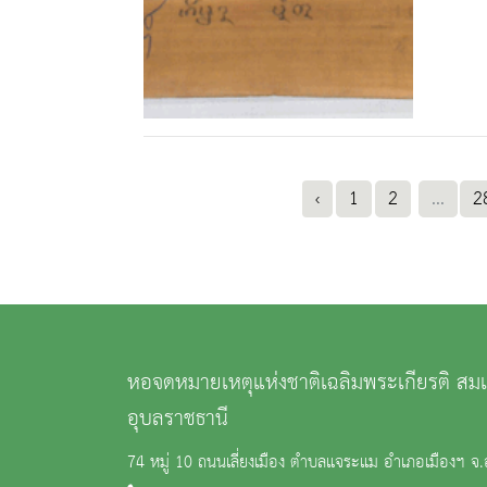
‹
1
2
...
2
หอจดหมายเหตุแห่งชาติเฉลิมพระเกียรติ ส
อุบลราชธานี
74 หมู่ 10 ถนนเลี่ยงเมือง ตำบลแจระแม อำเภอเมืองฯ จ