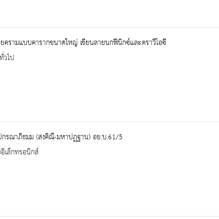
ยครามแบบคารากขนาดใหญ่ เขียนลายนกฟีนิกซ์และตราวีโอซี
ทั่วไป
ปกรณาภิธมฺม (สงฺคิณี-มหาปฏฺฐาน) อย.บ.61/5
ออิเล็กทรอนิกส์