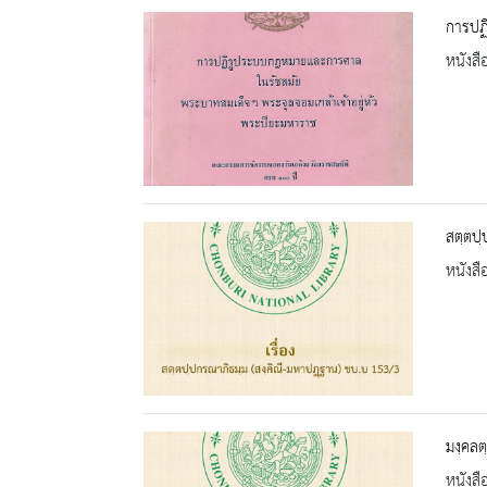
การปฏ
หนังสื
สตฺตปฺ
หนังสื
มงฺคลต
หนังสื