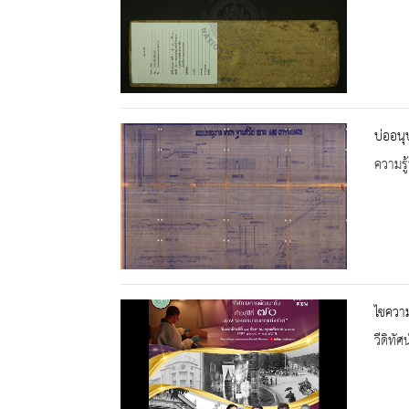
บ่ออน
ความรู้
ไขความ
วีดิทัศน