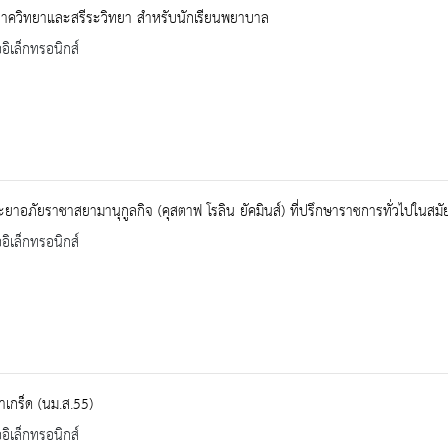
ภาควิทยาและสรีระวิทยา สำหรับนักเรียนพยาบาล
ออิเล็กทรอนิกส์
ะยาอภัยราชาสยามานุกูลกิจ (คุสตาฟ โรลิน ยัคมินส์) ที่ปรึกษาราชการทั่วไปในสมัย
ออิเล็กทรอนิกส์
เกร็ด (นม.ส.55)
ออิเล็กทรอนิกส์