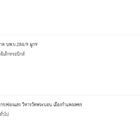
ปาต นพ.บ.284/9 ผูก9
ออิเล็กทรอนิกส์
กกรงช่องแสง วิหารวัดพระนอน เมืองกำแพงเพชร
ทั่วไป