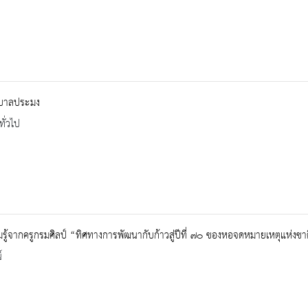
ุบาลประมง
ทั่วไป
รู้จากครูกรมศิลป์ “ทิศทางการพัฒนากับก้าวสู่ปีที่ ๗๐ ของหอจดหมายเหตุแห่งชา
์