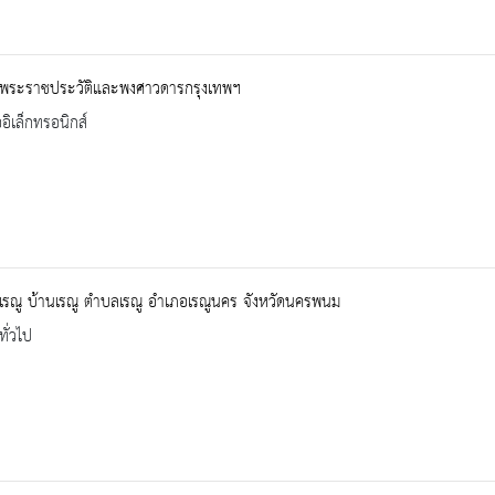
พระราชประวัติและพงศาวดารกรุงเทพฯ
ออิเล็กทรอนิกส์
ุเรณู บ้านเรณู ตำบลเรณู อำเภอเรณูนคร จังหวัดนครพนม
ทั่วไป