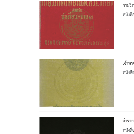
กายวิ
หนังสื
เจ้าพร
หนังสื
ตำรายา
หนังสื