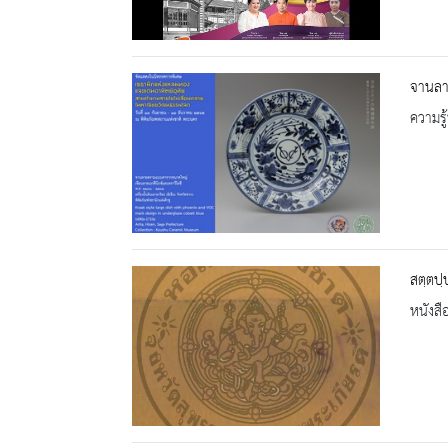
จานลา
ความรู้
สตฺตปฺ
หนังสื