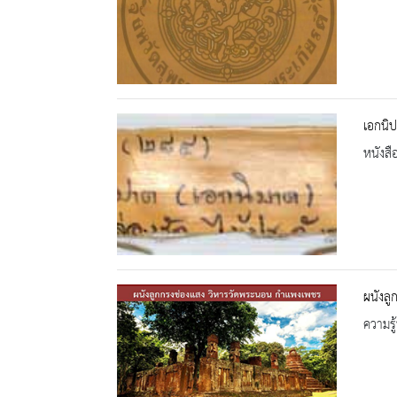
เอกนิ
หนังสื
ผนังลู
ความรู้