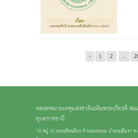
‹
1
2
...
2
หอจดหมายเหตุแห่งชาติเฉลิมพระเกียรติ ส
อุบลราชธานี
74 หมู่ 10 ถนนเลี่ยงเมือง ตำบลแจระแม อำเภอเมืองฯ จ