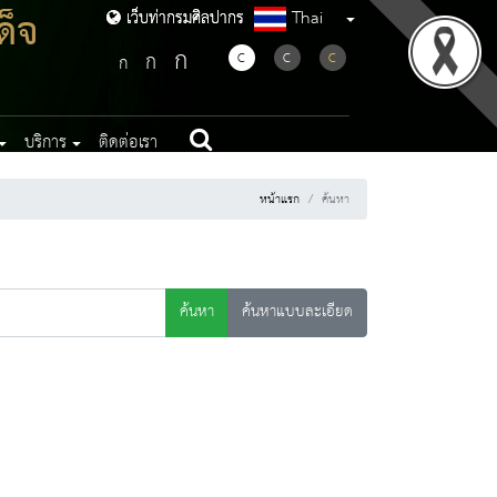
ด็จ
Thai
เว็บท่ากรมศิลปากร
เว็บท่ากรมศิลปากร
ก
ก
C
C
C
ก
บริการ
ติดต่อเรา
หน้าแรก
ค้นหา
ค้นหา
ค้นหาแบบละเอียด