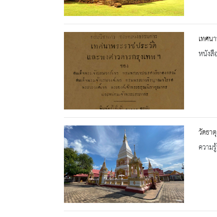
เทศนา
หนังสื
วัดธาต
ความรู้