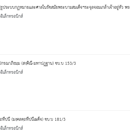
ิรูประบบกฏหมายและศาลในรัชสมัยพระบามสมเด็จฯระจุลจอมเกล้าเจ้าอยู่หัว พ
ออิเล็กทรอนิกส์
ปกรณาภิธมฺม (สงฺคิณี-มหาปฎฺฐาน) ชบ.บ 153/3
ออิเล็กทรอนิกส์
ฺถทีปนี (มงฺคลตฺถทีปนีเผด็จ) ชบ.บ 181/3
ออิเล็กทรอนิกส์