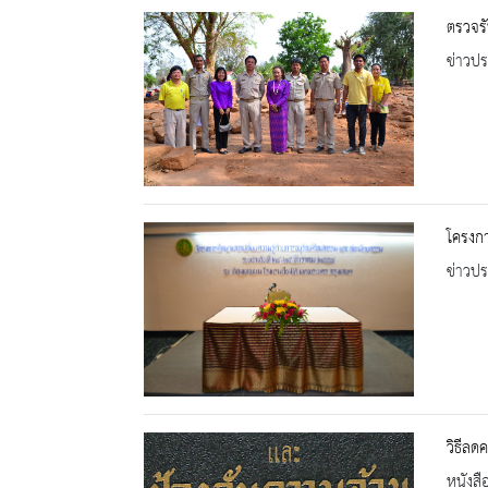
ตรวจรั
ข่าวปร
โครงกา
ข่าวปร
วิธีลด
หนังสื