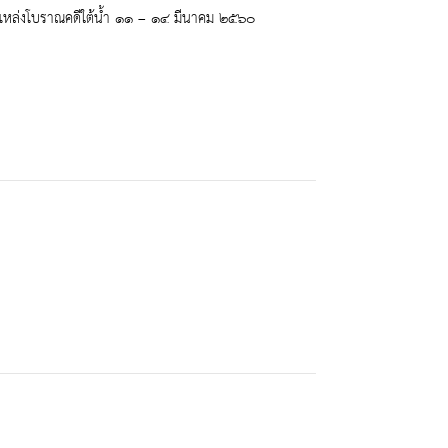
กแหล่งโบราณคดีใต้น้ำ ๑๑ – ๑๔ มีนาคม ๒๕๖๐