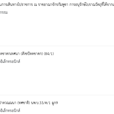
นการเดินทางไปราชการ ณ ราชอาณาจักรกัมพูชา การอนุรักษ์โบราณวัตถุที่ได้จา
จกรรม
ตตชาดกเทศนา (สังขปัตตชาดก) (84/1)
ออิเล็กทรอนิกส์
ปาตวณฺณนา (ทศชาติ) นพ.บ.33/ค/1 ผูก9
ออิเล็กทรอนิกส์