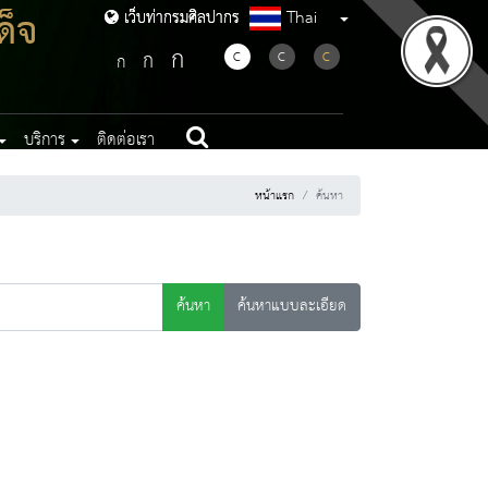
ด็จ
Thai
เว็บท่ากรมศิลปากร
เว็บท่ากรมศิลปากร
ก
ก
C
C
C
ก
บริการ
ติดต่อเรา
หน้าแรก
ค้นหา
ค้นหา
ค้นหาแบบละเอียด