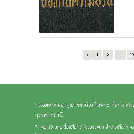
‹
1
2
...
2
หอจดหมายเหตุแห่งชาติเฉลิมพระเกียรติ ส
อุบลราชธานี
74 หมู่ 10 ถนนเลี่ยงเมือง ตำบลแจระแม อำเภอเมืองฯ จ