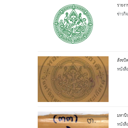
รายงา
ข่าวกิ
สังขปั
หนังสื
มหานิ
หนังสื