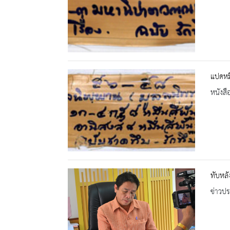
แปดหมื
หนังสื
ทับหลั
ข่าวปร