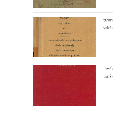
วยากา
หนังสื
กาพย์เห
หนังสื