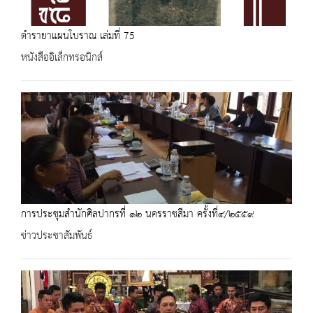
ตำรายาแผนโบราณ เล่มที่ 75
หนังสืออิเล็กทรอนิกส์
การประชุมสำนักศิลปากรที่ ๑๒ นครราชสีมา ครั้งที่๔/๒๕๕๙
ข่าวประชาสัมพันธ์