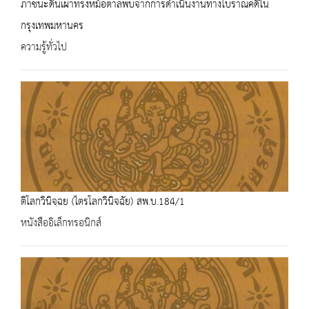
ภาชนะดินเผาทรงหม้อตาลพบจากการดำเนินงานทางโบราณคดีใน
กรุงเทพมหานคร
ความรู้ทั่วไป
ติโลกวินิจฺฉย (ไตรโลกวินิจฉัย) สพ.บ.184/1
หนังสืออิเล็กทรอนิกส์