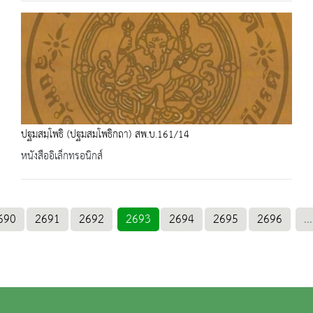
ปฐมสมฺโพธิ (ปฐมสมโพธิกถา) สพ.บ.161/14
หนังสืออิเล็กทรอนิกส์
690
2691
2692
2693
2694
2695
2696
...