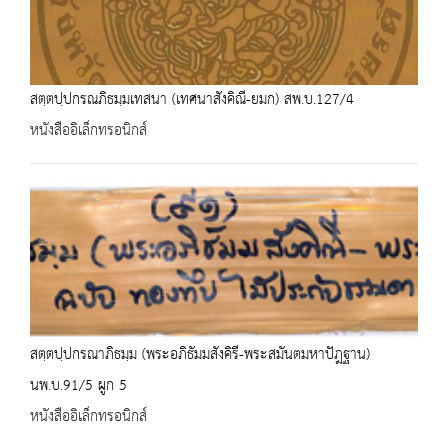
สตฺตปฺปกรณภิธมฺมเทสนา (เทศนาสังคิณี-ยมก) สพ.บ.127/4
หนังสืออิเล็กทรอนิกส์
สตฺตปฺปกรณาภิธมฺม (พระอภิธัมมสังคิรี-พระสมันตมหาปัฎฐาน)
นพ.บ.91/5 ผูก 5
หนังสืออิเล็กทรอนิกส์