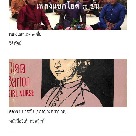
เพลงเเขกโอด ๓ ชั้น
วีดิทัศน์
คลารา บาร์ตัน (ยอดนางพยาบาล)
หนังสืออิเล็กทรอนิกส์