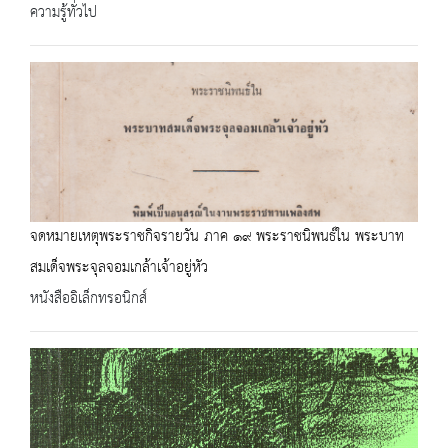
ความรู้ทั่วไป
จดหมายเหตุพระราชกิจรายวัน ภาค ๑๙ พระราชนิพนธ์ใน พระบาท
สมเด็จพระจุลจอมเกล้าเจ้าอยู่หัว
หนังสืออิเล็กทรอนิกส์