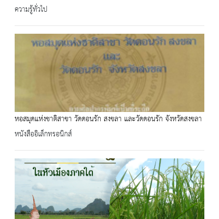
ความรู้ทั่วไป
หอสมุดแห่งชาติสาขา วัดดอนรัก สงขลา และวัดดอนรัก จังหวัดสงขลา
หนังสืออิเล็กทรอนิกส์