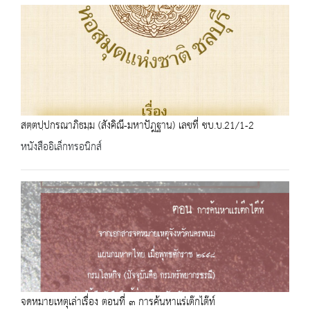
สตฺตปฺปกรณาภิธมฺม (สังคิณี-มหาปัฎฐาน) เลขที่ ชบ.บ.21/1-2
หนังสืออิเล็กทรอนิกส์
จดหมายเหตุเล่าเรื่อง ตอนที่ ๓ การค้นหาแร่เต๊กไต๊ท์