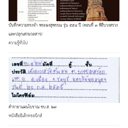
บันทึกความทรงจำ พระผงสุพรรณ รุ่น ๕๕๘ ปี (ตอนที่ ๓ พิธีบวงสรวง
และปลุกเสกมวลสาร)
ความรู้ทั่วไป
ตำรายาแผนโบราณ ชบ.ส. ๒๗
หนังสืออิเล็กทรอนิกส์