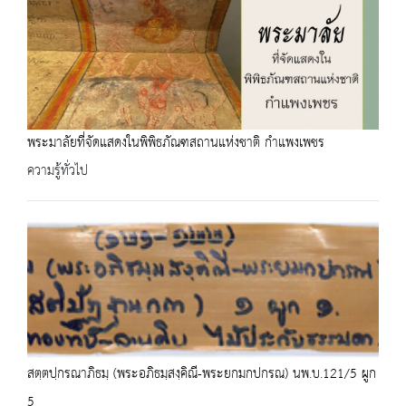
พระมาลัยที่จัดแสดงในพิพิธภัณฑสถานแห่งชาติ กำแพงเพชร
ความรู้ทั่วไป
สตฺตปฺกรณาภิธมฺ (พระอภิธมฺสงฺคิณี-พระยกมกปกรณ) นพ.บ.121/5 ผูก
5