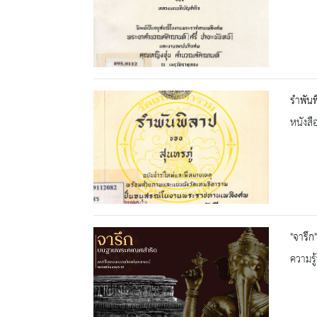
รำพัน
หนังสื
"จารึ
ความรู้