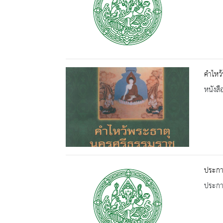
คำไหว
หนังสื
ประกาศ
ประกาศ