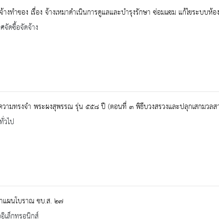
้างทำของ เรื่อง จ้างเหมาดำเนินการดูแลและบำรุงรักษา ซ่อมแซม แก้ไขระบบห้องส
จัดซื้อจัดจ้าง
ความทรงจำ พระผงสุพรรณ รุ่น ๕๕๘ ปี (ตอนที่ ๓ พิธีบวงสรวงและปลุกเสกมวลส
ทั่วไป
าแผนโบราณ ชบ.ส. ๒๗
ออิเล็กทรอนิกส์