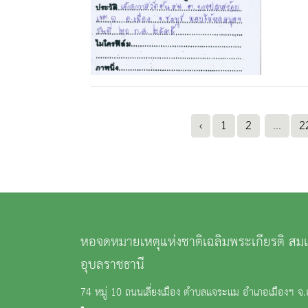
‹
1
2
...
2
หอจดหมายเหตุแห่งชาติเฉลิมพระเกียรติ ส
อุบลราชธานี
74 หมู่ 10 ถนนเลี่ยงเมือง ตำบลแจระแม อำเภอเมืองฯ จ