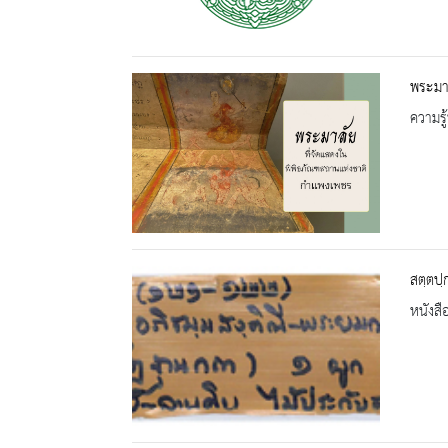
พระมา
ความรู้
สตฺตปฺ
หนังสื