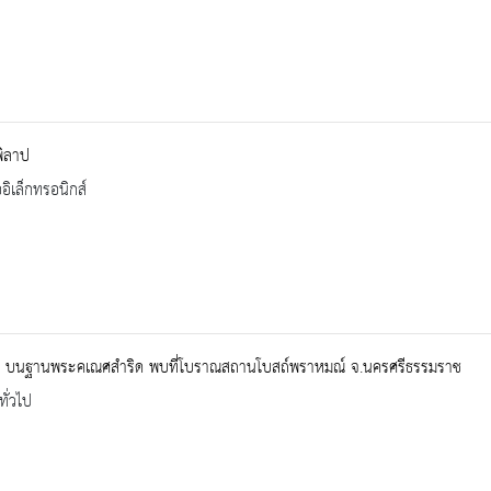
พิลาป
ออิเล็กทรอนิกส์
ก" บนฐานพระคเณศสำริด พบที่โบราณสถานโบสถ์พราหมณ์ จ.นครศรีธรรมราช
ทั่วไป