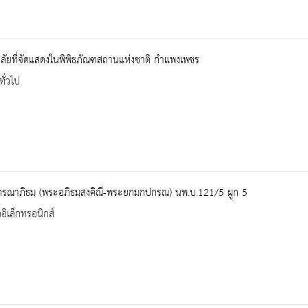
ลัยที่จัดแสดงในพิพิธภัณฑสถานแห่งชาติ กำแพงเพชร
ทั่วไป
กรณาภิธมฺ (พระอภิธมฺสงฺคิณี-พระยกมกปกรณ) นพ.บ.121/5 ผูก 5
ออิเล็กทรอนิกส์