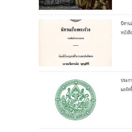
นิทานเ
หนังสื
ประกาศ
ผลจัดซื