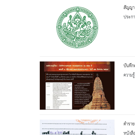
สัญญาจ
ประกาศ
บันทึก
ความรู้
ตำราย
หนังสื