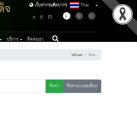
ด็จ
Thai
เว็บท่ากรมศิลปากร
เว็บท่ากรมศิลปากร
ก
ก
C
C
C
ก
บริการ
ติดต่อเรา
หน้าแรก
ค้นหา
ค้นหา
ค้นหาแบบละเอียด