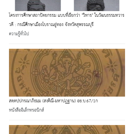
โครงการศึกษาสถาปัตยกรรม แบบที่เรียกว่า "วิหาร" ในวัฒนธรรมทวาร
วดี : กรณีศึกษาเมืองโบราณอู่ทอง จังหวัดสุพรรณบุรี
ความรู้ทั่วไป
สตฺตปฺปกรณาภิธมฺม (สงฺคิณี-มหาปฎฐาน) อย.บ.67/1ก
หนังสืออิเล็กทรอนิกส์