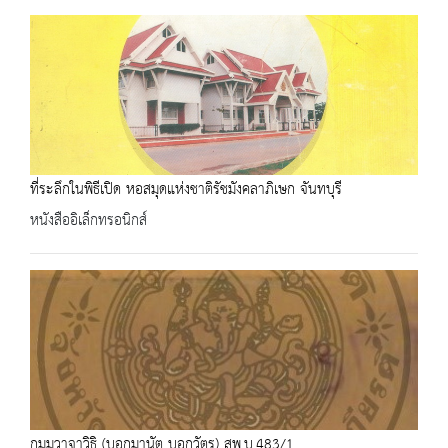
ที่ระลึกในพิธีเปิด หอสมุดแห่งชาติรัชมังคลาภิเษก จันทบุรี
หนังสืออิเล็กทรอนิกส์
กมฺมวาจาวิธิ (บอกมานัต บอกวัตร) สพ.บ.483/1