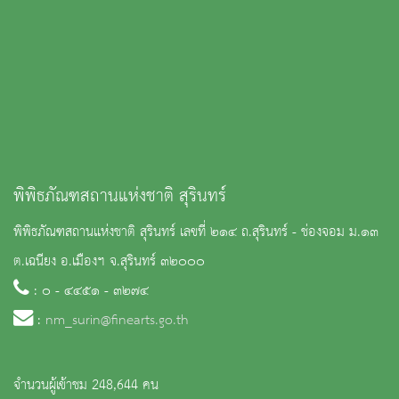
พิพิธภัณฑสถานแห่งชาติ สุรินทร์
พิพิธภัณฑสถานแห่งชาติ สุรินทร์ เลขที่ ๒๑๔ ถ.สุรินทร์ - ช่องจอม ม.๑๓
ต.เฉนียง อ.เมืองฯ จ.สุรินทร์ ๓๒๐๐๐
: ๐ - ๔๔๕๑ - ๓๒๗๔
:
nm_surin@finearts.go.th
จำนวนผู้เข้าชม 248,644 คน