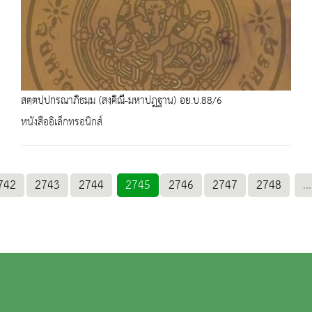
สตฺตปฺปกรณาภิธมฺม (สงฺคิณี-มหาปฎฐาน) อย.บ.88/6
หนังสืออิเล็กทรอนิกส์
742
2743
2744
2745
2746
2747
2748
...