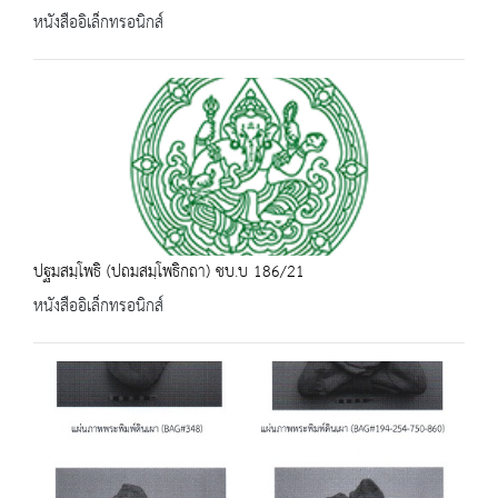
หนังสืออิเล็กทรอนิกส์
ปฐมสมฺโพธิ (ปถมสมฺโพธิกถา) ชบ.บ 186/21
หนังสืออิเล็กทรอนิกส์