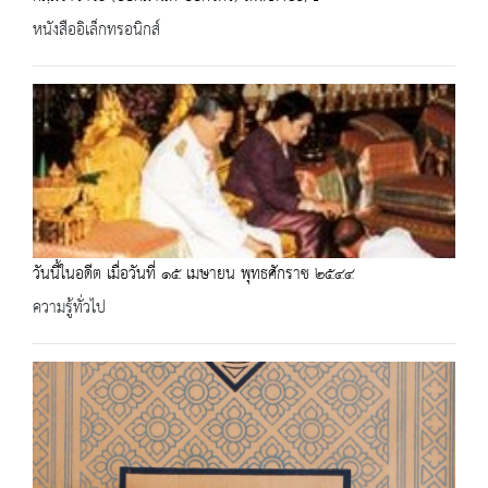
หนังสืออิเล็กทรอนิกส์
วันนี้ในอดีต เมื่อวันที่ ๑๕ เมษายน พุทธศักราช ๒๕๔๔
ความรู้ทั่วไป