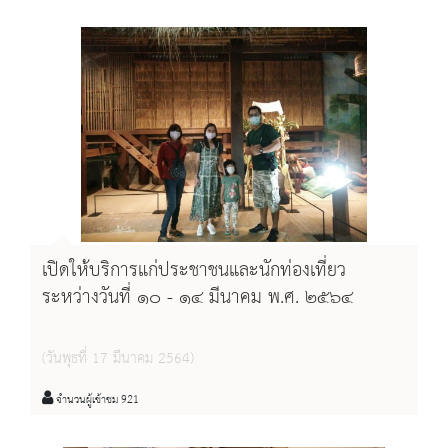
เปิดให้บริการแก่ประชาชนและนักท่องเที่ยว
ระหว่างวันที่ ๑๐ - ๑๔ มีนาคม พ.ศ. ๒๕๖๔
(วันพุธที่ 17 มีนาคม 2564)
จำนวนผู้เข้าชม 921