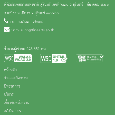
พิพิธภัณฑสถานแห่งชาติ สุรินทร์ เลขที่ ๒๑๔ ถ.สุรินทร์ - ช่องจอม ม.๑๓
ต.เฉนียง อ.เมืองฯ จ.สุรินทร์ ๓๒๐๐๐
: ๐ - ๔๔๕๑ - ๓๒๗๔
:
nm_surin@finearts.go.th
จำนวนผู้เข้าชม 248,651 คน
หน้าหลัก
ข่าวและกิจกรรม
นิทรรศการ
บริการ
เกี่ยวกับหน่วยงาน
คลังวิชาการ