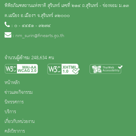
พิพิธภัณฑสถานแห่งชาติ สุรินทร์ เลขที่ ๒๑๔ ถ.สุรินทร์ - ช่องจอม ม.๑๓
ต.เฉนียง อ.เมืองฯ จ.สุรินทร์ ๓๒๐๐๐
: ๐ - ๔๔๕๑ - ๓๒๗๔
:
nm_surin@finearts.go.th
จำนวนผู้เข้าชม 248,634 คน
หน้าหลัก
ข่าวและกิจกรรม
นิทรรศการ
บริการ
เกี่ยวกับหน่วยงาน
คลังวิชาการ