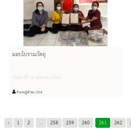
มอบโบราณวัตถุ
(วันเสาร์ที่ 10 เมษายน 2564)
จำนวนผู้เข้าชม 1316
‹
1
2
...
258
259
260
261
262