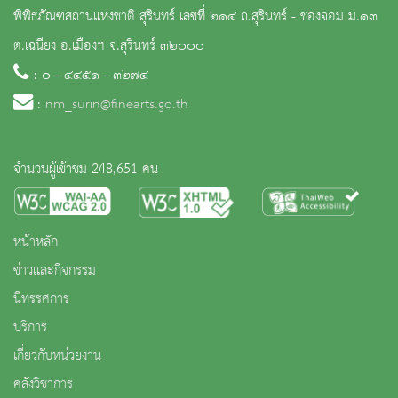
พิพิธภัณฑสถานแห่งชาติ สุรินทร์ เลขที่ ๒๑๔ ถ.สุรินทร์ - ช่องจอม ม.๑๓
ต.เฉนียง อ.เมืองฯ จ.สุรินทร์ ๓๒๐๐๐
: ๐ - ๔๔๕๑ - ๓๒๗๔
:
nm_surin@finearts.go.th
จำนวนผู้เข้าชม 248,651 คน
หน้าหลัก
ข่าวและกิจกรรม
นิทรรศการ
บริการ
เกี่ยวกับหน่วยงาน
คลังวิชาการ