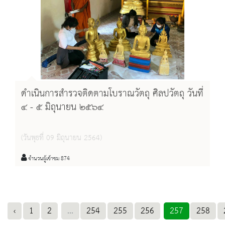
ดำเนินการสำรวจติดตามโบราณวัตถุ ศิลปวัตถุ วันที่
๔ - ๕ มิถุนายน ๒๕๖๔
(วันพุธที่ 09 มิถุนายน 2564)
จำนวนผู้เข้าชม 874
‹
1
2
...
254
255
256
257
258