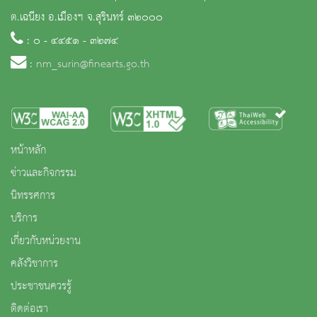
ต.เฉนียง อ.เมืองฯ จ.สุรินทร์ ๓๒๐๐๐
: ๐ - ๔๔๕๑ - ๓๒๗๔
:
nm_surin@finearts.go.th
หน้าหลัก
ข่าวและกิจกรรม
นิทรรศการ
บริการ
เกี่ยวกับหน่วยงาน
คลังวิชาการ
ประชาชนควรรู้
ติดต่อเรา