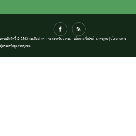
สงวนลิขสิทธิ์ © 2563 กรมศิลปากร. กระทรวงวัฒนธรรม -
นโยบายเว็บไซต์
|
มาตรฐาน
|
นโยบายการ
คุ้มครองข้อมูลส่วนบุคคล