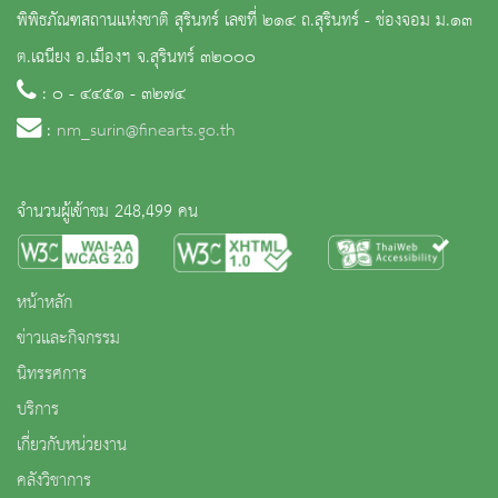
พิพิธภัณฑสถานแห่งชาติ สุรินทร์ เลขที่ ๒๑๔ ถ.สุรินทร์ - ช่องจอม ม.๑๓
ต.เฉนียง อ.เมืองฯ จ.สุรินทร์ ๓๒๐๐๐
: ๐ - ๔๔๕๑ - ๓๒๗๔
:
nm_surin@finearts.go.th
จำนวนผู้เข้าชม 248,499 คน
หน้าหลัก
ข่าวและกิจกรรม
นิทรรศการ
บริการ
เกี่ยวกับหน่วยงาน
คลังวิชาการ