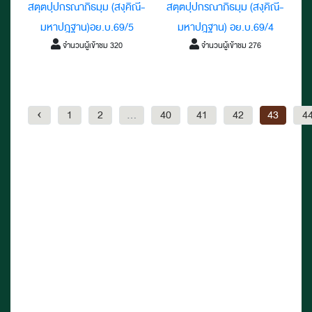
สตฺตปฺปกรณาภิธมฺม (สงฺคิณี-
สตฺตปฺปกรณาภิธมฺม (สงฺคิณี-
มหาปฎฐาน)อย.บ.69/5
มหาปฎฐาน) อย.บ.69/4
จำนวนผู้เข้าชม 320
จำนวนผู้เข้าชม 276
‹
1
2
...
40
41
42
43
4