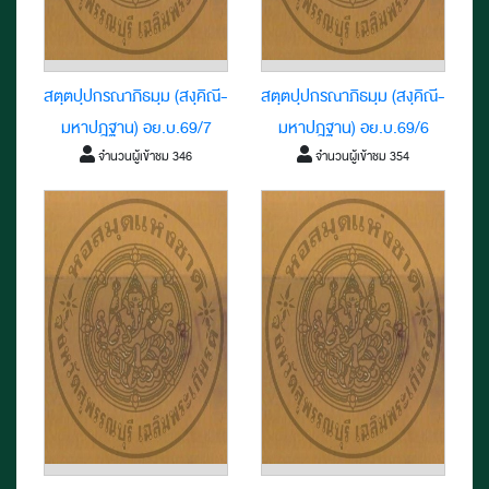
สตฺตปฺปกรณาภิธมฺม (สงฺคิณี-
สตฺตปฺปกรณาภิธมฺม (สงฺคิณี-
มหาปฎฐาน) อย.บ.69/7
มหาปฎฐาน) อย.บ.69/6
จำนวนผู้เข้าชม 346
จำนวนผู้เข้าชม 354