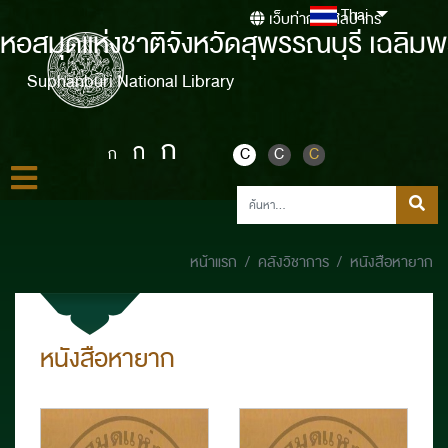
Thai
เว็บท่ากรมศิลปากร
หอสมุดแห่งชาติจังหวัดสุพรรณบุรี เฉลิมพ
Suphanburi National Library
ก
ก
ก
C
C
C
หน้าแรก
คลังวิชาการ
หนังสือหายาก
หนังสือหายาก