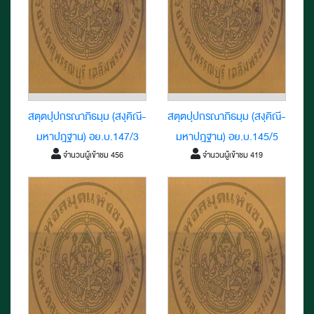
สตฺตปฺปกรณาภิธมฺม (สงฺคิณี-
สตฺตปฺปกรณาภิธมฺม (สงฺคิณี-
มหาปฎฐาน) อย.บ.147/3
มหาปฎฐาน) อย.บ.145/5
จำนวนผู้เข้าชม 456
จำนวนผู้เข้าชม 419