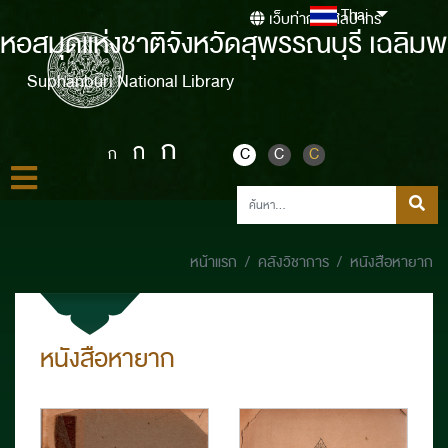
Thai
เว็บท่ากรมศิลปากร
หอสมุดแห่งชาติจังหวัดสุพรรณบุรี เฉลิมพ
Suphanburi National Library
ก
ก
ก
C
C
C
หน้าแรก
คลังวิชาการ
หนังสือหายาก
หนังสือหายาก