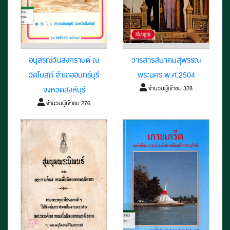
อนุสรณ์วันสงกรานต์ ณ
วารสารสมาคมสุพรรณ
วัดโบสถ์ อำเภออินทร์บุรี
พระนคร พ.ศ.2504
จำนวนผู้เข้าชม 328
จังหวัดสิงห์บุรี
จำนวนผู้เข้าชม 276