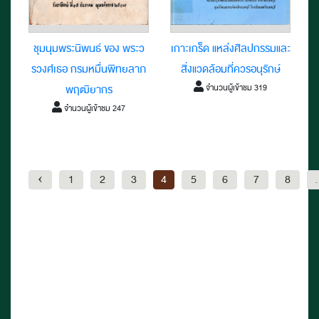
ชุมนุมพระนิพนธ์ ของ พระว
เกาะเกร็ด แหล่งศิลปกรรมและ
รวงศ์เธอ กรมหมื่นพิทยลาภ
สิ่งแวดล้อมที่ควรอนุรักษ์
จำนวนผู้เข้าชม 319
พฤฒิยากร
จำนวนผู้เข้าชม 247
‹
1
2
3
4
5
6
7
8
.