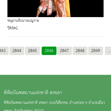
หนุมานจับนางเบญกาย
วีดิทัศน์
843
2844
2845
2846
2847
2848
2849
...
พิพิธภัณฑสถานแห่งชาติ สงขลา
พิพิธภัณฑสถานแห่งชาติ สงขลา ถนนวิเชียรชม ตำบลบ่อยาง อำเภอเมือง