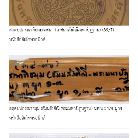
สตฺตปฺปกรณาภิธมฺมเทศนา (เทศนาสังคิณี-มหาปัฏฐาน) (89/7)
หนังสืออิเล็กทรอนิกส์
สตฺตปปกฺรณาธมฺม (ธัมมสังคิณี-พระมหาปัฏบฐาน) นพ.บ.34/4 ผูก4
หนังสืออิเล็กทรอนิกส์