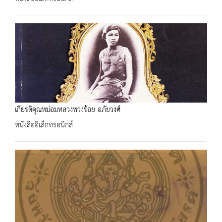
เกียรติคุณหม่อมหลวงพวงร้อย อภัยวงศ์
หนังสืออิเล็กทรอนิกส์