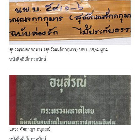
สุชวณฺรณจกฺกกุมาร (สุชวัณณจักกกุมาร) นพ.บ.59/4 ผูก4
หนังสืออิเล็กทรอนิกส์
แสวง ชัยอาญา อนุสรณ์
หนังสืออิเล็กทรอนิกส์