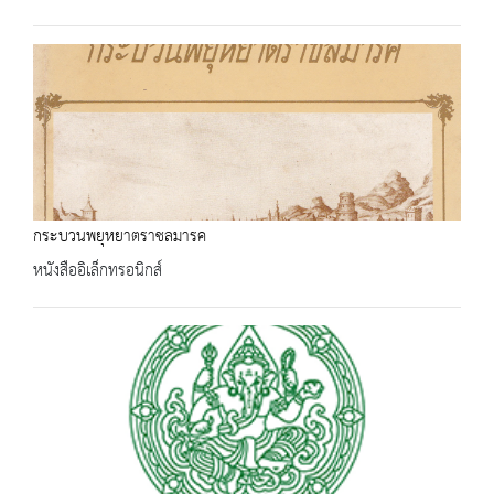
กระบวนพยุหยาตราชลมารค
หนังสืออิเล็กทรอนิกส์