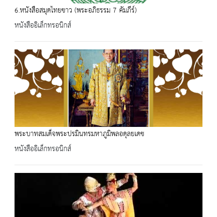
6.หนังสือสมุดไทยขาว (พระอภิธรรม 7 คัมภีร์)
หนังสืออิเล็กทรอนิกส์
พระบาทสมเด็จพระปรมินทรมหาภูมิพลอดุลยเดช
หนังสืออิเล็กทรอนิกส์