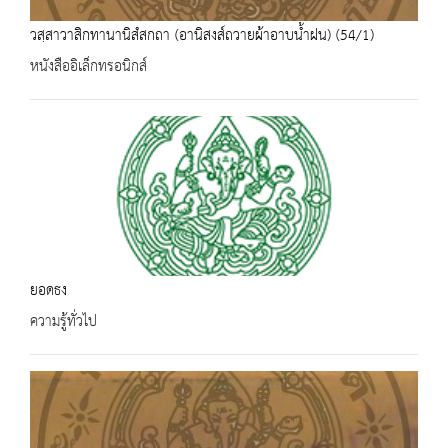
วสฺสาวาสิกทานานิสํสกถา (อานิสงส์ถวายผ้าอาบน้ำฝน) (54/1)
หนังสืออิเล็กทรอนิกส์
ยอดธง
ความรู้ทั่วไป