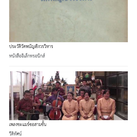
ประวัติวัดพนัญเชิงวรวิหาร
หนังสืออิเล็กทรอนิกส์
เพลงขะแมร์ซอสามชั้น
วีดิทัศน์