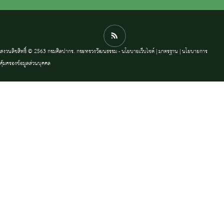
สงวนลิขสิทธิ์ © 2563 กรมศิลปากร. กระทรวงวัฒนธรรม -
นโยบายเว็บไซต์
|
มาตรฐาน
|
นโยบายการ
คุ้มครองข้อมูลส่วนบุคคล