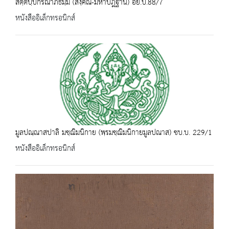
สตฺตปฺปกรณาภิธมฺม (สงฺคิณี-มหาปฎฐาน) อย.บ.88/7
หนังสืออิเล็กทรอนิกส์
มูลปณฺณาสปาลิ มชฺฌิมนิกาย (พฺรมชฺฌิมนิกายมูลปณาส) ชบ.บ. 229/1
หนังสืออิเล็กทรอนิกส์