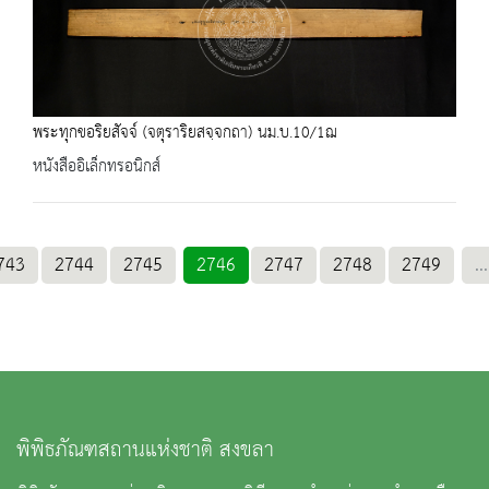
พระทุกขอริยสัจจ์ (จตุราริยสจฺจกถา) นม.บ.10/1ฌ
หนังสืออิเล็กทรอนิกส์
743
2744
2745
2746
2747
2748
2749
...
พิพิธภัณฑสถานแห่งชาติ สงขลา