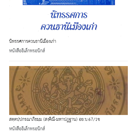
นิทรรศการควนธานีเมืองเก่า
หนังสืออิเล็กทรอนิกส์
สตฺตปฺปกรณาภิธมฺม (สงฺคิณี-มหาปฎฐาน) อย.บ.67/1ข
หนังสืออิเล็กทรอนิกส์