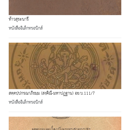
ท้าวสุระนารี
หนังสืออิเล็กทรอนิกส์
สตฺตปฺปกรณาภิธมฺม (สงฺคิณี-มหาปฎฐาน) อย.บ.111/7
หนังสืออิเล็กทรอนิกส์