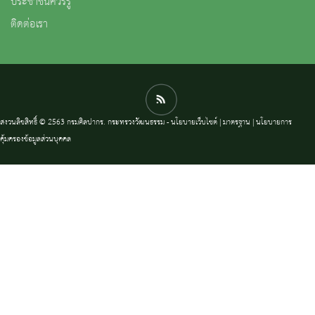
ประชาชนควรรู้
ติดต่อเรา
สงวนลิขสิทธิ์ © 2563 กรมศิลปากร. กระทรวงวัฒนธรรม -
นโยบายเว็บไซต์
|
มาตรฐาน
|
นโยบายการ
คุ้มครองข้อมูลส่วนบุคคล