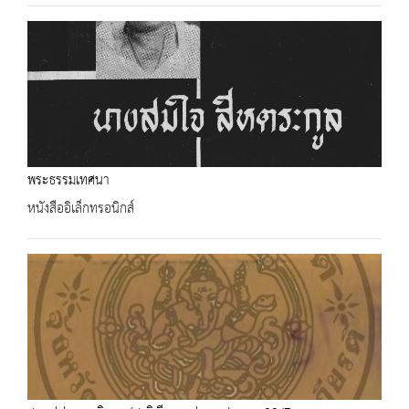
พระธรรมเทศนา
หนังสืออิเล็กทรอนิกส์