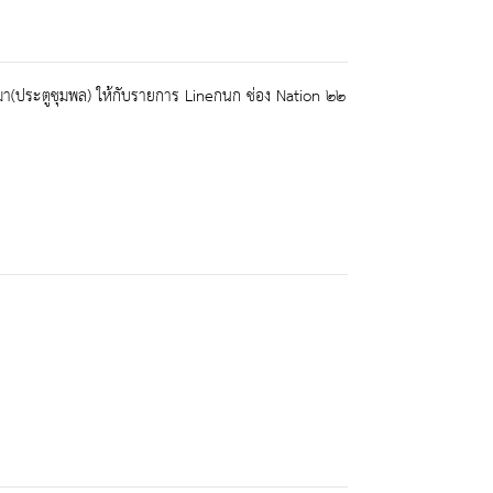
ชสีมา(ประตูชุมพล) ให้กับรายการ Lineกนก ช่อง Nation ๒๒