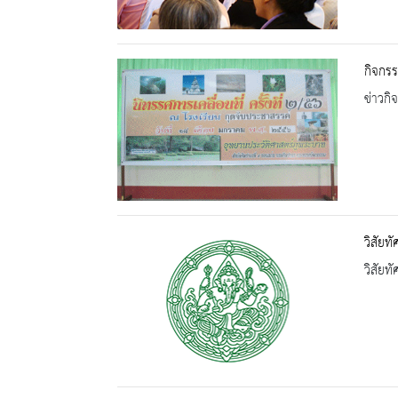
กิจกรร
ข่าวกิ
วิสัยท
วิสัยท