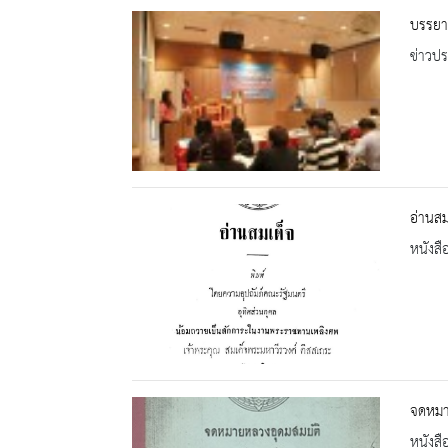
บรรยา
ข่าวปร
อ่านสม
หนังสื
จดหมา
หนังสื