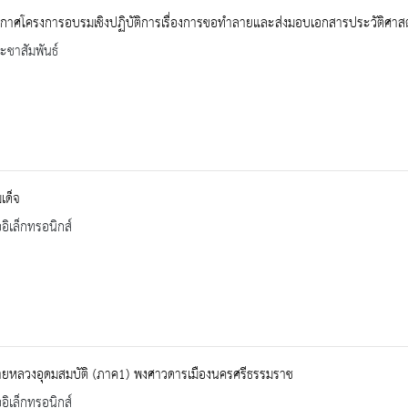
กาศโครงการอบรมเชิงปฏิบัติการเรื่องการขอทำลายและส่งมอบเอกสารประวัติศาสต
ะชาสัมพันธ์
เด็จ
ออิเล็กทรอนิกส์
ยหลวงอุดมสมบัติ (ภาค1) พงศาวดารเมืองนครศรีธรรมราช
ออิเล็กทรอนิกส์