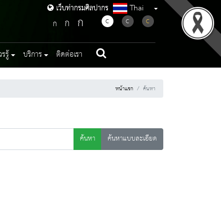
Thai
เว็บท่ากรมศิลปากร
เว็บท่ากรมศิลปากร
ก
ก
C
C
C
ก
รู้
บริการ
ติดต่อเรา
หน้าแรก
ค้นหา
ค้นหา
ค้นหาแบบละเอียด