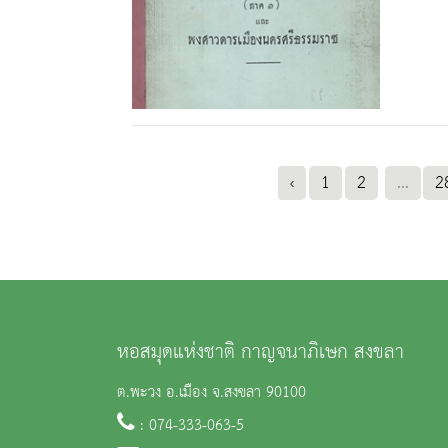
‹
1
2
...
2
หอสมุดแห่งชาติ กาญจนาภิเษก สงขลา
ต.พะวง อ.เมือง จ.สงขลา 90100
: 074-333-063-5