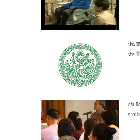
ประวัต
ประวัต
อธิบดี
ข่าวปร