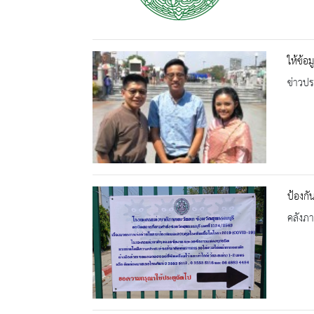
ให้ข้อ
ข่าวปร
ป้องกั
คลังภ