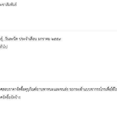
ะชาสัมพันธ์
นธุ์...วันละนิด ประจำเดือน มกราคม ๒๕๕๙
ทั่วไป
สอบราคาจัดซื้อคุรุภัณฑ์ยานพาหนะเเละขนส่ง รถกระเช้าเเบบขากรรไกรเพื่อใช้ใ
จัดซื้อจัดจ้าง