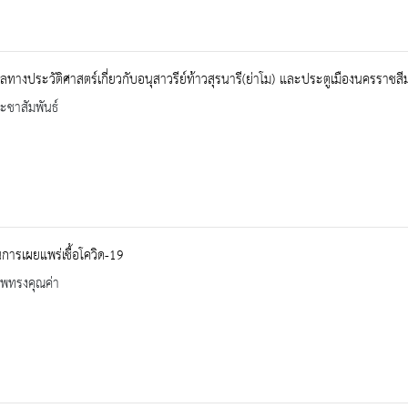
มูลทางประวัติศาสตร์เกี่ยวกับอนุสาวรีย์ท้าวสุรนารี(ย่าโม) และประตูเมืองนครรา
ะชาสัมพันธ์
นการเผยแพร่เชื้อโควิด-19
าพทรงคุณค่า