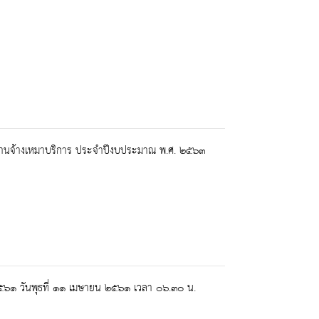
นพนักงานจ้างเหมาบริการ ประจำปีงบประมาณ พ.ศ. ๒๕๖๓
 ๒๕๖๑ วันพุธที่ ๑๑ เมษายน ๒๕๖๑ เวลา ๐๖.๓๐ น.