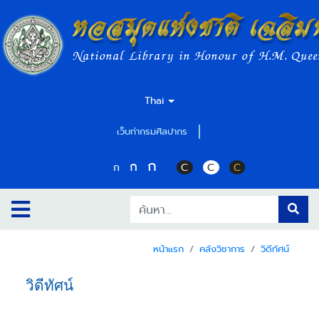
หอสมุดแห่งชาติ เฉลิม
National Library in Honour of H.M. Quee
Thai
เว็บท่ากรมศิลปากร
ก
ก
ก
C
C
C
หน้าแรก
คลังวิชาการ
วิดีทัศน์
วิดีทัศน์