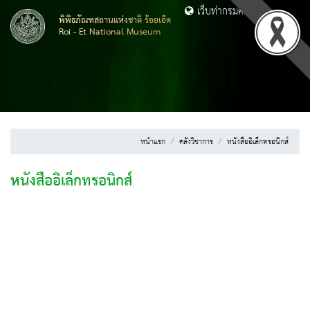
เว็บท่ากรมศิลปากร
พิพิธภัณฑสถานแห่งชาติ ร้อยเอ็ด
Roi - Et National Museum
หน้าแรก
คลังวิชาการ
หนังสืออิเล็กทรอนิกส์
หนังสืออิเล็กทรอนิกส์