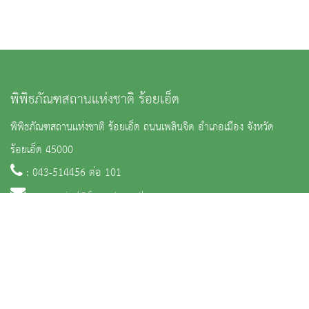
พิพิธภัณฑสถานแห่งชาติ ร้อยเอ็ด
พิพิธภัณฑสถานแห่งชาติ ร้อยเอ็ด ถนนเพลินจิต อำเภอเมือง จังหวัด
ร้อยเอ็ด 45000
: 043-514456 ต่อ 101
:
nm_roied@finearts.go.th
จำนวนผู้เข้าชม 30,996 คน
หน้าหลัก