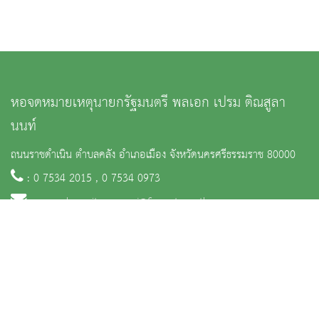
หอจดหมายเหตุนายกรัฐมนตรี พลเอก เปรม ติณสูลา
นนท์
ถนนราชดำเนิน ตำบลคลัง อำเภอเมือง จังหวัดนครศรีธรรมราช 80000
: 0 7534 2015 , 0 7534 0973
:
na_nakonsritammaraj@finearts.go.th
จำนวนผู้เข้าชม 32,190 คน
หน้าหลัก