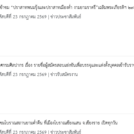
้เข้าชม “ปราสาทพนมรุ้งและปราสาทเมืองต่ำ งามยามราตรี”เฉลิมพระเกียรติฯ ๒๗
ัสบดีที่ 23 กรกฎาคม 2569 | ข่าวประชาสัมพันธ์
กรมศิลปากร เรื่อง รายชื่อผู้สมัครสอบแข่งขันเพื่อบรรจุและแต่งตั้งบุคคลเข้ารับร
ัสบดีที่ 23 กรกฎาคม 2569 | ข่าวรับสมัครงาน
ชมโบราณสถานยามค่ำคืน ที่เมืองโบราณเชียงแสน จ.เชียงราย เปิดทุกวัน
ัสบดีที่ 23 กรกฎาคม 2569 | ข่าวประชาสัมพันธ์