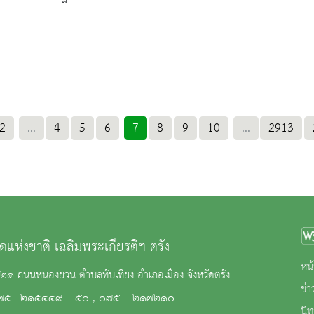
2
...
4
5
6
7
8
9
10
...
2913
ดแห่งชาติ เฉลิมพระเกียรติฯ ตรัง
หน้
๒๑ ถนนหนองยวน ตำบลทับเที่ยง อำเภอเมือง จังหวัดตรัง
ข่
๗๕ –๒๑๕๔๔๙ – ๕๐ , ๐๗๕ – ๒๑๗๒๑๐
นิ