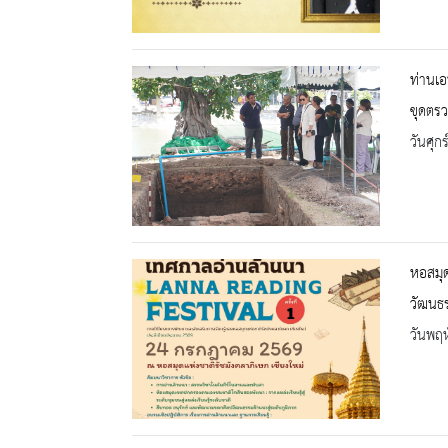
ท่านเอ
ขุดตร
วันศุก
หอสมุด
วัฒนธร
วันพฤห