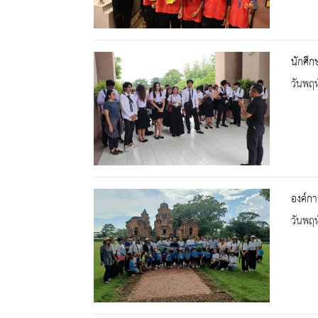
นักศึก
วันพฤห
องค์กา
วันพฤห