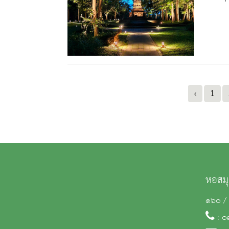
‹
1
หอสมุ
๑๖๐ / 
: ๐