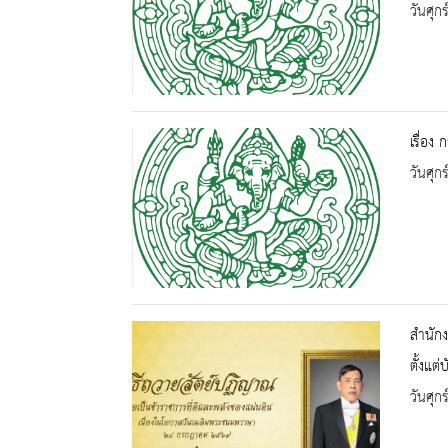
วันศุก
เรื่อง
วันศุก
สำนักง
ตั้งแต
วันศุก