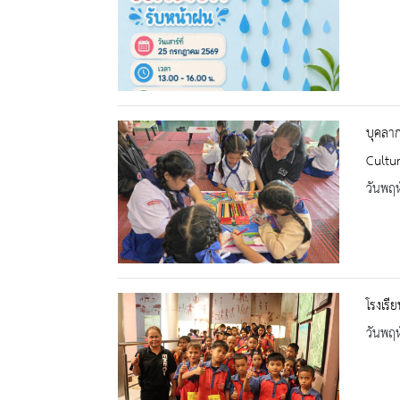
บุคลาก
Cultur
วันพฤห
โรงเรี
วันพฤห