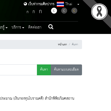
Thai
เว็บท่ากรมศิลปากร
เว็บท่ากรมศิลปากร
ก
ก
C
C
C
ก
รู้
บริการ
ติดต่อเรา
หน้าแรก
ค้นหา
ค้นหา
ค้นหาแบบละเอียด
นนอกงบประมาณ (เงินกองทุนโบราณคดี) สำนักพิพิธภัณฑสถาน