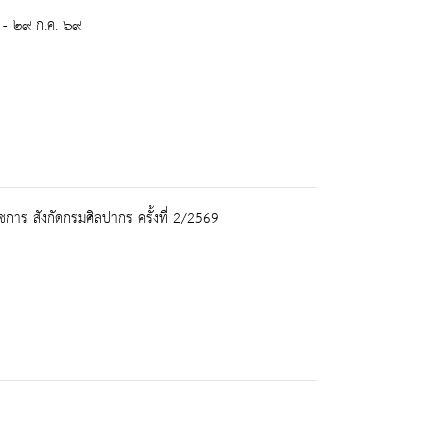
 - ๒๙ ก.ค. ๖๙
าชการ สังกัดกรมศิลปากร ครั้งที่ 2/2569