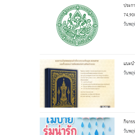
ประกาศ
74,90
วันพฤห
แนะนำ
วันพฤห
กิจกรร
วันพฤห