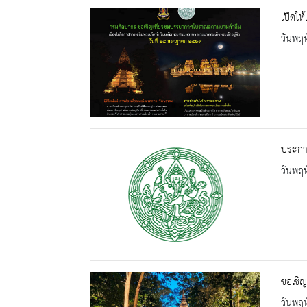
เปิดให
วันพฤห
ประกาศ
วันพฤห
ขอเชิญ
วันพฤห