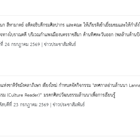
นก สีหามาตย์ อดีตอธิบดีกรมศิลปากร และคณะ ให้เกียรติเข้าเยี่ยมชมและให้กำลั
วจทางโบราณคดี บริเวณกำแพงเมืองนครราชสีมา ด้านทิศตะวันออก (พลล้านต้านป
ร์ที่ 24 กรกฎาคม 2569 | ข่าวประชาสัมพันธ์
แห่งชาติรัชมังคลาภิเษก เชียงใหม่ กำหนดจัดกิจกรรม "เทศกาลอ่านล้านนา Lanna Read
รม (Culture Reader)“ มรดกศิลปวัฒนธรรมล้านนาเพื่อการเรียนรู้
ัสบดีที่ 23 กรกฎาคม 2569 | ข่าวประชาสัมพันธ์