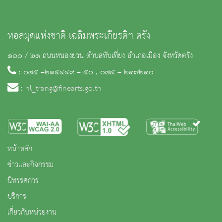
หอสมุดแห่งชาติ เฉลิมพระเกียรติฯ ตรัง
๑๖๐ / ๒๑ ถนนหนองยวน ตำบลทับเที่ยง อำเภอเมือง จังหวัดตรัง
: ๐๗๕ –๒๑๕๔๔๙ – ๕๐ , ๐๗๕ – ๒๑๗๒๑๐
:
nl_trang@finearts.go.th
หน้าหลัก
ข่าวและกิจกรรม
นิทรรศการ
บริการ
เกี่ยวกับหน่วยงาน