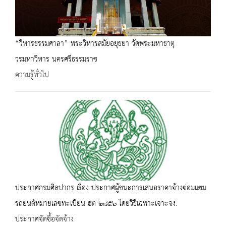
“วิหารธรรมศาลา” พระวิหารสมัยอยุธยา วัดพระมหาธาตุ
วรมหาวิหาร นครศรีธรรมราช
ความรู้ทั่วไป
ประกาศกรมศิลปากร เรื่อง ประกาศผู้ชนะการเสนอราคาจ้างซ่อมแซม
รถยนต์หมายเลขทะเบียน ฮต ๒๘๕๖ โดยวิธีเฉพาะเจาะจง.
ประกาศจัดซื้อจัดจ้าง