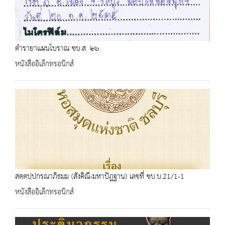
ตำรายาแผนโบราณ ชบ.ส. ๒๖
หนังสืออิเล็กทรอนิกส์
สตฺตปฺปกรณาภิธมฺม (สังคิณี-มหาปัฎฐาน) เลขที่ ชบ.บ.21/1-1
หนังสืออิเล็กทรอนิกส์