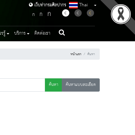
Thai
เว็บท่ากรมศิลปากร
เว็บท่ากรมศิลปากร
ก
ก
C
C
C
ก
รู้
บริการ
ติดต่อเรา
หน้าแรก
ค้นหา
ค้นหา
ค้นหาแบบละเอียด