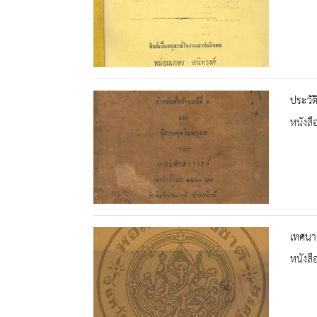
ประวัต
หนังสื
เทศนาส
หนังสื