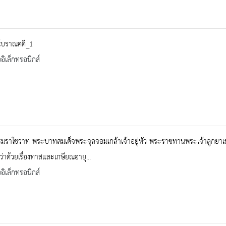
โบราณคดี_1
ออิเล็กทรอนิกส์
มราโชวาท พระบาทสมเด็จพระจุลจอมเกล้าเจ้าอยู่หัว พระราชทานพระเจ้าลูกยา
 ว่าด้วยเรื่องทาสและเกษียณอายุ...
ออิเล็กทรอนิกส์