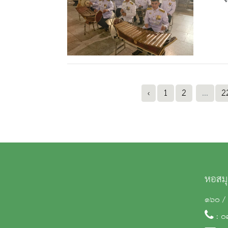
‹
1
2
...
2
หอสมุ
๑๖๐ / 
: ๐