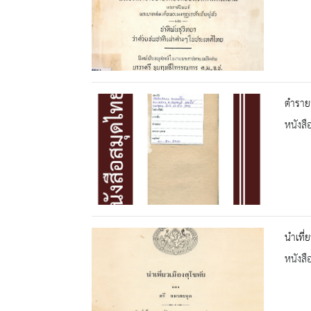
ตำราย
หนังสื
นำเที่ย
หนังสื