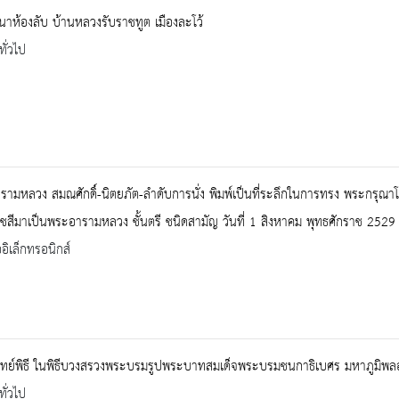
นาห้องลับ บ้านหลวงรับราชทูต เมืองละโว้
ทั่วไป
ามหลวง สมณศักดิ์-นิตยภัต-ลำดับการนั่ง พิมพ์เป็นที่ระลึกในการทรง พระกรุณา
สีมาเป็นพระอารามหลวง ชั้นตรี ชนิดสามัญ วันที่ 1 สิงหาคม พุทธศักราช 2529
ออิเล็กทรอนิกส์
พาทย์พิธี ในพิธีบวงสรวงพระบรมรูปพระบาทสมเด็จพระบรมชนกาธิเบศร มหาภูมิ
ทั่วไป