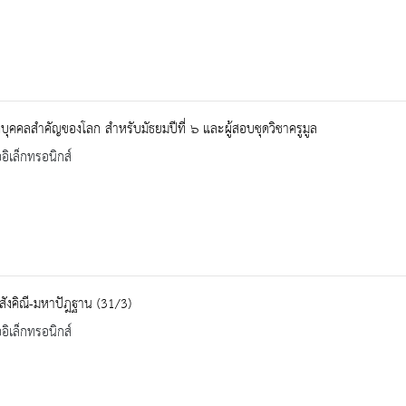
ิบุคคลสำคัญของโลก สำหรับมัธยมปีที่ ๖ และผู้สอบชุดวิชาครูมูล
ออิเล็กทรอนิกส์
ังคิณี-มหาปัฎฐาน (31/3)
ออิเล็กทรอนิกส์