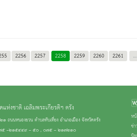
255
2256
2257
2258
2259
2260
2261
...
ดแห่งชาติ เฉลิมพระเกียรติฯ ตรัง
หน้
๒๑ ถนนหนองยวน ตำบลทับเที่ยง อำเภอเมือง จังหวัดตรัง
ข่
๗๕ –๒๑๕๔๔๙ – ๕๐ , ๐๗๕ – ๒๑๗๒๑๐
นิ