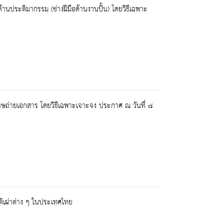
นประติมากรรม (ช่างฝีมือด้านงานปั้น) โดยวิธีเฉพาะ
าษถ่ายเอกสาร โดยวิธีเฉพาะเจาะจง ประกาศ ณ วันที่ ๘
ติเผ่าต่าง ๆ ในประเทศไทย