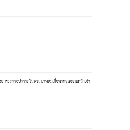
เธอ พระราชปรารภในพระบาทสมเด็จพระจุลจอมเกล้าเจ้า