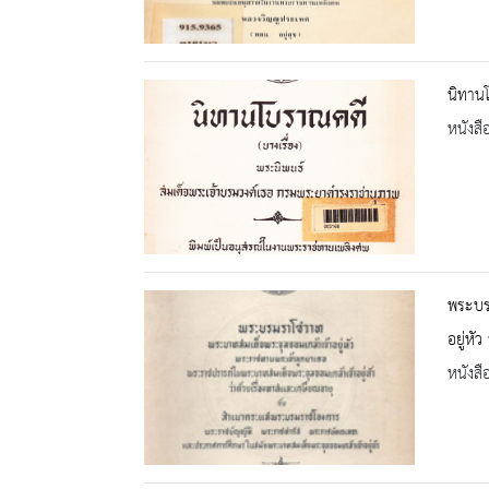
นิทาน
หนังสื
พระบร
อยู่หัว
หนังสื