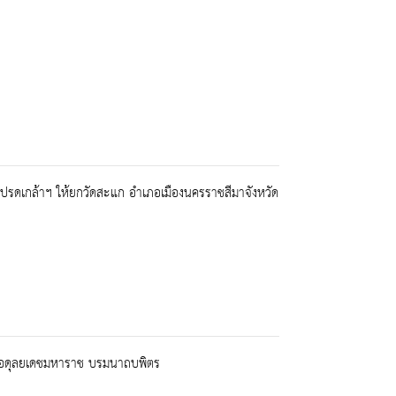
โปรดเกล้าฯ ให้ยกวัดสะแก อำเภอเมืองนครราชสีมาจังหวัด
พลอดุลยเดชมหาราช บรมนาถบพิตร