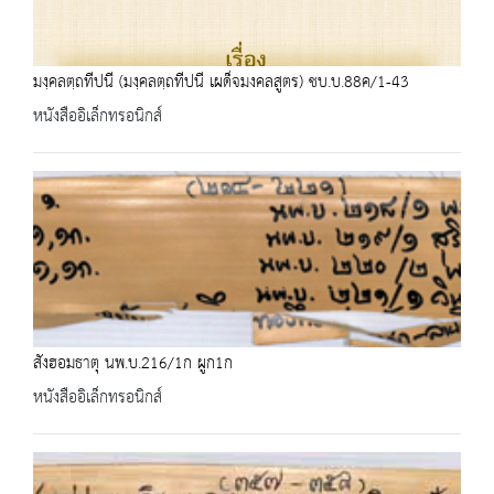
มงฺคลตฺถทีปนี (มงฺคลตฺถทีปนี เผด็จมงคลสูตร) ชบ.บ.88ค/1-43
หนังสืออิเล็กทรอนิกส์
สังฮอมธาตุ นพ.บ.216/1ก ผูก1ก
หนังสืออิเล็กทรอนิกส์