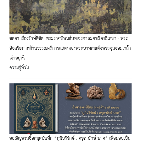
ชลดา เรืองรักษ์ลิขิต. พระราชนิพนธ์บทเจรจาละครเรื่องอิเหนา : พระ
อัจฉริยภาพด้านวรรณคดีการแสดงของพระบาทสมเด็จพระจุลจอมเกล้า
เจ้าอยู่หัว
ความรู้ทั่วไป
ขอเชิญชวนซื้อสมุดบันทึก “ภูมิบริรักษ์ : ครุฑ ยักษ์ นาค” เพื่อมอบเป็น