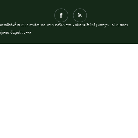
สงวนลิขสิทธิ์ © 2563 กรมศิลปากร. กระทรวงวัฒนธรรม -
นโยบายเว็บไซต์
|
มาตรฐาน
|
นโยบายการ
คุ้มครองข้อมูลส่วนบุคคล