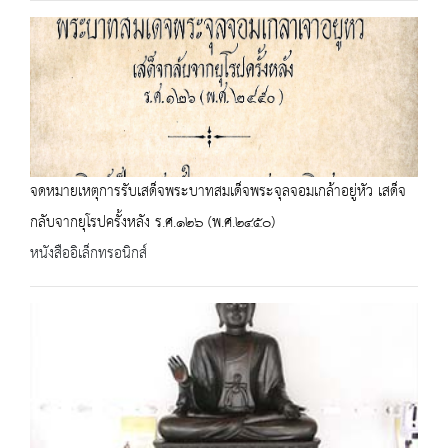
จดหมายเหตุการรับเสด็จพระบาทสมเด็จพระจุลจอมเกล้าอยู่หัว เสด็จ
กลับจากยุโรปครั้งหลัง ร.ศ.๑๒๖ (พ.ศ.๒๔๕๐)
หนังสืออิเล็กทรอนิกส์