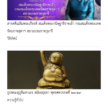
สารคดีเฉลิมพระเกียรติ สมเด็จพระกนิษฐาธิราชเจ้า กรมสมเด็จพระเทพ
รัตนราชสุดาฯ สยามบรมราชกุมารี
วีดิทัศน์
รูปพระสุภูติมหาเถร สมัยอยุธยา พุทธศตวรรษที่ ๒๓-๒๔
ความรู้ทั่วไป