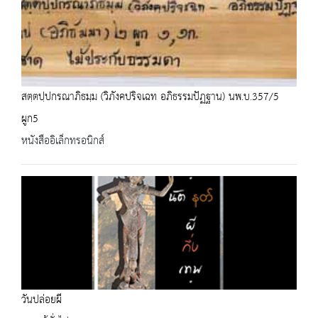
สตฺตปฺปกรณาภิธมฺม (วิภังคปริจเฉท อภิธรรมปัฏฐาน) นพ.บ.357/5
ผูก5
หนังสืออิเล็กทรอนิกส์
วันปล่อยผี