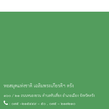
หอสมุดแห่งชาติ เฉลิมพระเกียรติฯ ตรัง
๑๖๐ / ๒๑ ถนนหนองยวน ตำบลทับเที่ยง อำเภอเมือง จังหวัดตรัง
: ๐๗๕ –๒๑๕๔๔๙ – ๕๐ , ๐๗๕ – ๒๑๗๒๑๐