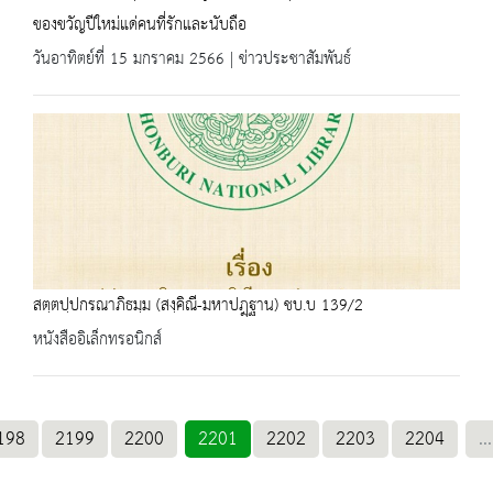
ของขวัญปีใหม่แด่คนที่รักและนับถือ
วันอาทิตย์ที่ 15 มกราคม 2566 | ข่าวประชาสัมพันธ์
สตฺตปฺปกรณาภิธมฺม (สงฺคิณี-มหาปฎฺฐาน) ชบ.บ 139/2
หนังสืออิเล็กทรอนิกส์
198
2199
2200
2201
2202
2203
2204
...