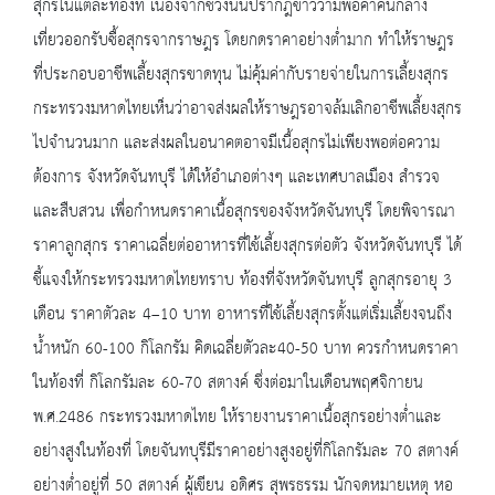
สุกรในแต่ละท้องที่ เนื่องจากช่วงนั้นปรากฎข่าวว่ามีพ่อค้าคนกลาง
เที่ยวออกรับซื้อสุกรจากราษฎร โดยกดราคาอย่างต่ำมาก ทำให้ราษฎร
ที่ประกอบอาชีพเลี้ยงสุกรขาดทุน ไม่คุ้มค่ากับรายจ่ายในการเลี้ยงสุกร
กระทรวงมหาดไทยเห็นว่าอาจส่งผลให้ราษฎรอาจล้มเลิกอาชีพเลี้ยงสุกร
ไปจำนวนมาก และส่งผลในอนาคตอาจมีเนื้อสุกรไม่เพียงพอต่อความ
ต้องการ จังหวัดจันทบุรี ได้ให้อำเภอต่างๆ และเทศบาลเมือง สำรวจ
และสืบสวน เพื่อกำหนดราคาเนื้อสุกรของจังหวัดจันทบุรี โดยพิจารณา
ราคาลูกสุกร ราคาเฉลี่ยต่ออาหารที่ใช้เลี้ยงสุกรต่อตัว จังหวัดจันทบุรี ได้
ชี้แจงให้กระทรวงมหาดไทยทราบ ท้องที่จังหวัดจันทบุรี ลูกสุกรอายุ 3
เดือน ราคาตัวละ 4–10 บาท อาหารที่ใช้เลี้ยงสุกรตั้งแต่เริ่มเลี้ยงจนถึง
น้ำหนัก 60-100 กิโลกรัม คิดเฉลี่ยตัวละ40-50 บาท ควรกำหนดราคา
ในท้องที่ กิโลกรัมละ 60-70 สตางค์ ซึ่งต่อมาในเดือนพฤศจิกายน
พ.ศ.2486 กระทรวงมหาดไทย ให้รายงานราคาเนื้อสุกรอย่างต่ำและ
อย่างสูงในท้องที่ โดยจันทบุรีมีราคาอย่างสูงอยู่ที่กิโลกรัมละ 70 สตางค์
อย่างต่ำอยู่ที่ 50 สตางค์ ผู้เขียน อดิศร สุพรธรรม นักจดหมายเหตุ หอ