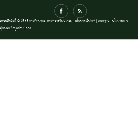
สงวนลิขสิทธิ์ © 2563 กรมศิลปากร. กระทรวงวัฒนธรรม -
นโยบายเว็บไซต์
|
มาตรฐาน
|
นโยบายการ
คุ้มครองข้อมูลส่วนบุคคล