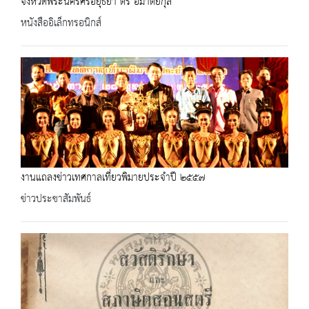
จังหวัดพระนครศรีอยุธยา ตรี อมาตยกุล
หนังสืออิเล็กทรอนิกส์
งานแถลงข่าวเทศกาลเที่ยวพิมายประจำปี ๒๕๕๗
ข่าวประชาสัมพันธ์