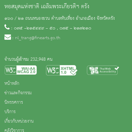
หอสมุดแห่งชาติ เฉลิมพระเกียรติฯ ตรัง
๑๖๐ / ๒๑ ถนนหนองยวน ตำบลทับเที่ยง อำเภอเมือง จังหวัดตรัง
: ๐๗๕ –๒๑๕๔๔๙ – ๕๐ , ๐๗๕ – ๒๑๗๒๑๐
:
nl_trang@finearts.go.th
จำนวนผู้เข้าชม 232,948 คน
หน้าหลัก
ข่าวและกิจกรรม
นิทรรศการ
บริการ
เกี่ยวกับหน่วยงาน
คลังวิชาการ