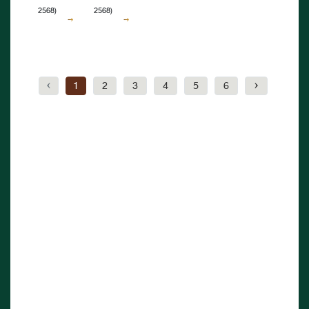
มรดก
พันปี
มิถุนายน
2568)
2568)
ราชินีนาถ
พระชนมพรรษา
ไทย
หลวง"
๒๕๖๙
พระบรม
๒๘
พุทธศักราช
ราชชนนี
กรกฎาคม
๒๕๖๙
พันปี
๒๕๖๘
‹
1
2
3
4
5
6
›
หลวง
เนื่องใน
วันเฉลิม
พระชนมพรรษา
๑๒
สิงหาคม
๒๕๖๘