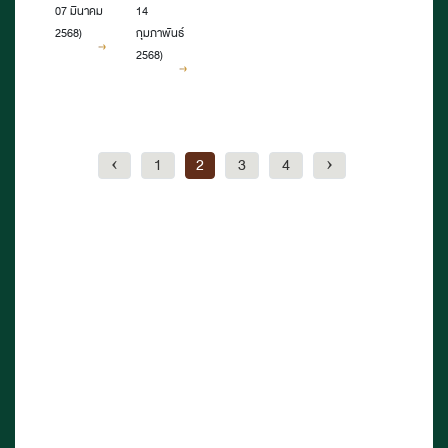
สร้างสรรค์
มหาวิทยาลัย
07 มีนาคม
14
ประจำปี
ราชภัฏ
2568)
กุมภาพันธ์
2568)
2568
นครราชสีมา
เยี่ยมชม
หอสมุดแห่งชาติ
เฉลิมพระเกียรติ
‹
1
2
3
4
›
ร.๙
นครราชสีมา