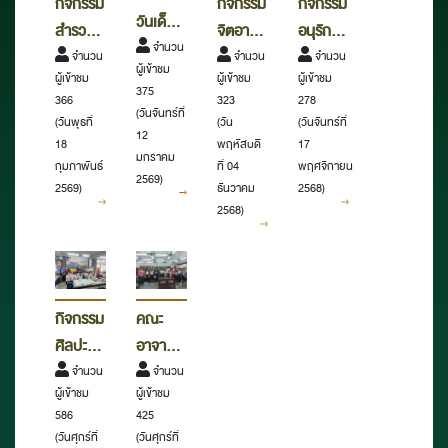
กิจกรรม
กิจกรรม
กิจกรรม
วันเด็ก
จิตอาสา
สำรวจ
อนุรักษ์
แห่งชาติ
จำนวน
ทำความ
จำนวน
และสร้าง
จำนวน
คัมภีร์ใบ
จำนวน
ผู้เข้าชม
ประจำปี
ผู้เข้าชม
ผู้เข้าชม
ผู้เข้าชม
สะอาด
เครือ
ลาน ณ
375
323
366
278
2569
เนื่องใน
ข่าย
วัดแจ้ง
(วันจันทร์ที่
(วัน
(วันพุธที่
(วันจันทร์ที่
12
วันที่ 5
อนุรักษ์
ใน
พฤหัสบดี
18
17
มกราคม
ธันวาคม
เอกสาร
จังหวัด
ที่ 04
กุมภาพันธ์
พฤศจิกายน
2569)
ธันวาคม
2569)
2568)
พุทธศักราช
โบราณ
นครราชสีมา
2568)
2568
เบื้องต้น
ประจำปี
2569
กิจกรรม
คณะ
ศิลปะ
อาจารย์
การตัด
จำนวน
และ
จำนวน
ผู้เข้าชม
ผู้เข้าชม
กระดาษ
นักศึกษา
586
425
สื่อผสม
จาก
(วันศุกร์ที่
(วันศุกร์ที่