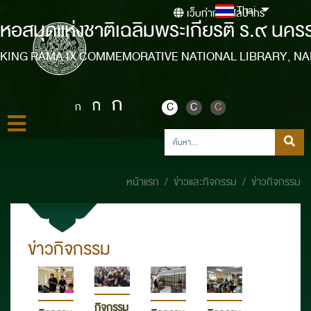
Thai
เว็บท่ากรมศิลปากร
หอสมุดแห่งชาติเฉลิมพระเกียรติ ร.๙ นคร
KING RAMA IX COMMEMORATIVE NATIONAL LIBRARY, N
ก
ก
ก
C
C
C
หน้าแรก
ข่าวและกิจกรรม
ข่าวกิจกรรม
ข่าวกิจกรรม
กิจกรรม