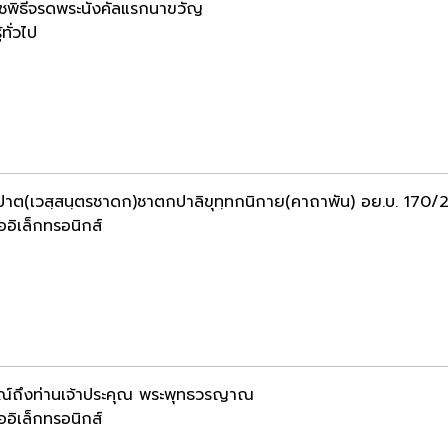
ชพิธีจรดพระนังคัลแรกนาขวัญ
้ทั่วไป
ปาต(เวสฺสนฺตรชาดก)ชาตกปาลิขุทฺทกนิกาย(คาถาพัน) อย.บ. 170/
ออิเล็กทรอนิกส์
ณ์ถึงท่านเจ้าประคุณ พระพุทธวรญาณ
ออิเล็กทรอนิกส์