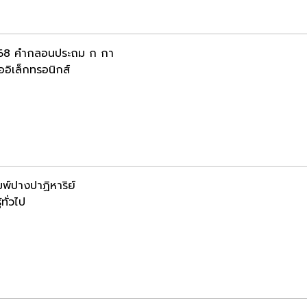
.68 คำกลอนประถม ก กา
ออิเล็กทรอนิกส์
มพ์ปางปาฏิหาริย์
้ทั่วไป