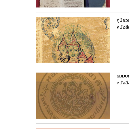
คู่มื
หนังสื
ธมฺมบ
หนังสื