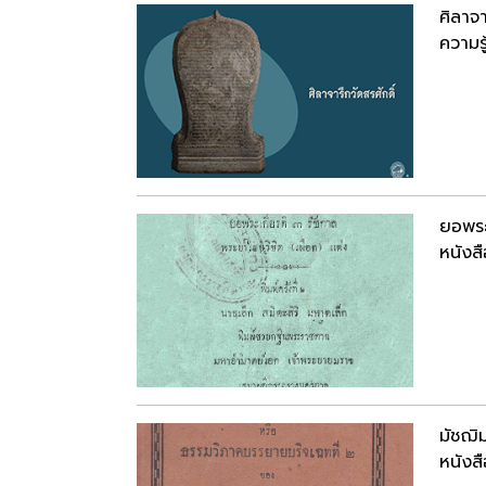
ศิลาจา
ความรู
ยอพระ
หนังสื
มัชฌิ
หนังสื