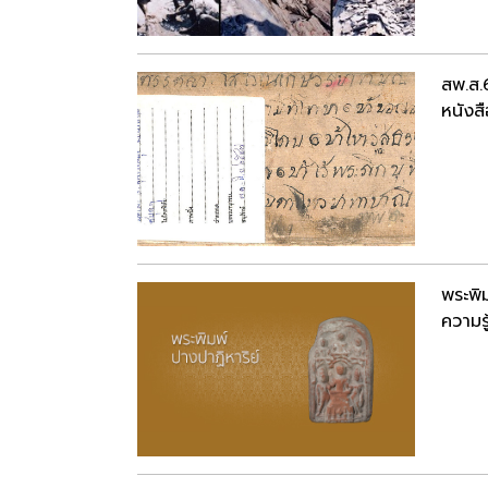
สพ.ส
หนังสื
พระพิ
ความรู