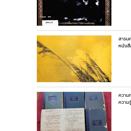
สารนค
หนังสื
ความท
ความรู