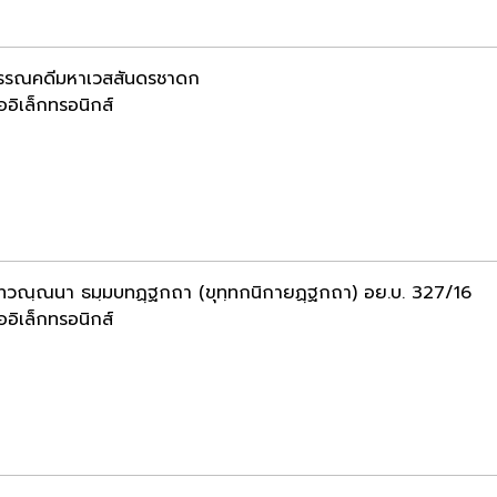
อวรรณคดีมหาเวสสันดรชาดก
ออิเล็กทรอนิกส์
ทวณฺณนา ธมฺมบทฏฺฐกถา (ขุทฺทกนิกายฏฺฐกถา) อย.บ. 327/16
ออิเล็กทรอนิกส์