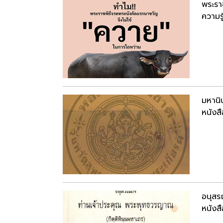
พระรา
ความรู
มหานิ
หนังสื
อนุสร
หนังสื