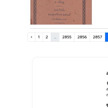
‹
1
2
...
2855
2856
2857