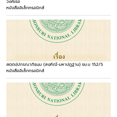
วงศ์เธอ
หนังสืออิเล็กทรอนิกส์
สตฺตปฺปกรณาภิธมฺม (สงฺคิณี-มหาปฎฺฐาน) ชบ.บ 152/5
หนังสืออิเล็กทรอนิกส์