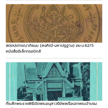
สตฺตปฺปกรณาภิธมฺม (สงฺคิณี-มหาปฏฺฐาน) อย.บ.62/5
หนังสืออิเล็กทรอนิกส์
ที่ระลึกพระราชพิธีเปิดพระอนุสาวรีย์พลเรือเอกพระเจ้าบรม