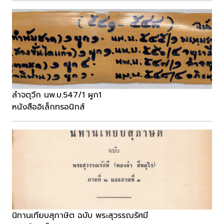
ลำจตุวีก นพ.บ.547/1 ผูก1
หนังสืออิเล็กทรอนิกส์
นิทานเทียบสุภาษิต ฉบับ พระสุวรรณรัศมี