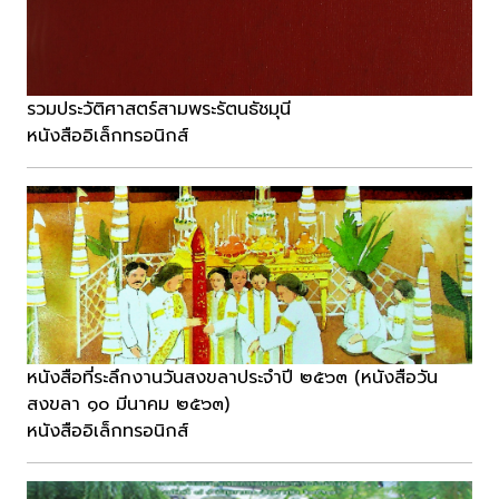
รวมประวัติศาสตร์สามพระรัตนธัชมุนี
หนังสืออิเล็กทรอนิกส์
หนังสือที่ระลึกงานวันสงขลาประจำปี ๒๕๖๓ (หนังสือวัน
สงขลา ๑๐ มีนาคม ๒๕๖๓)
หนังสืออิเล็กทรอนิกส์