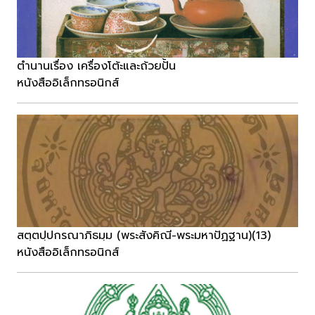
ตำนานเรื่อง เครื่องโต้ะและถ้วยปั้น
หนังสืออิเล็กทรอนิกส์
สตฺตปฺปกรณาภิธมฺม (พระสังคิณี-พระมหาปัฏฐาน)(13)
หนังสืออิเล็กทรอนิกส์