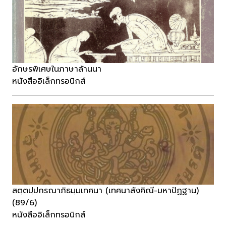
อักษรพิเศษในภาษาล้านนา
หนังสืออิเล็กทรอนิกส์
สตฺตปฺปกรณาภิธมฺมเทศนา (เทศนาสังคิณี-มหาปัฏฐาน)
(89/6)
หนังสืออิเล็กทรอนิกส์