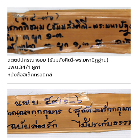
สตฺตปปกฺรณาธมฺม (ธัมมสังคิณี-พระมหาปัฏฐาน)
นพ.บ.34/1 ผูก1
หนังสืออิเล็กทรอนิกส์