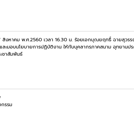
่ 7 สิงหาคม พ.ศ.2560 เวลา 16.30 น. ร้อยเอกบุณยฤทธิ์ ฉายสุวรร
มและมอบนโยบายการปฏิบัติงาน ให้กับบุคลากรภาคสนาม อุทยานประว
ะชาสัมพันธ์
พ
ิจกรรม