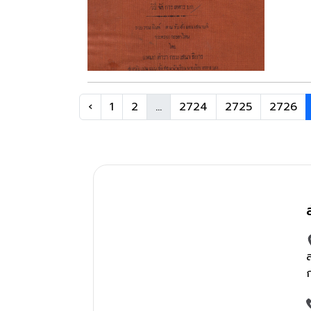
‹
1
2
...
2724
2725
2726