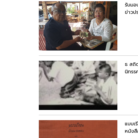
รับมอ
ข่าวปร
ธ สถิ
นิทรร
แบบเร
หนังสื