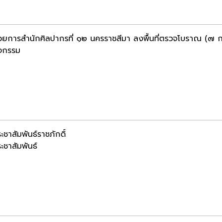
นวยการสำนักศิลปากรที่ ๑๒ นครราชสีมา ลงพื้นที่ตรวจโบราณ (๗ ก
ิจกรรม
ะชาสัมพันธ์ราชภักดิ์
ะชาสัมพันธ์