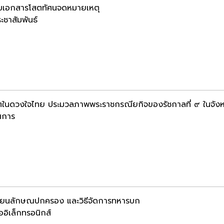
บเอกสารโสตทัศนจดหมายเหตุ
ะชาสัมพันธ์
ตในดวงใจไทย ประมวลภาพพระราชกรณียกิจของรัชกาลที่ ๙ ในจังหว
ศการ
ียนลักษณปกครอง และวิธีจัดการทหารบก
ออิเล็กทรอนิกส์