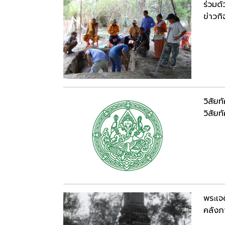
ร่วมด
ข่าวก
วิสัยท
วิสัยท
พระเจด
คลังภ