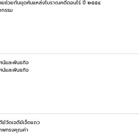
้วยช่วยกันขุดค้นแหล่งโบราณคดีดอนไร่ ปี ๒๕๕๔
ิจกรรม
ัศน์และพันธกิจ
ัศน์และพันธกิจ
ีย์วัดเจดีย์เจ็ดแถว
าพทรงคุณค่า