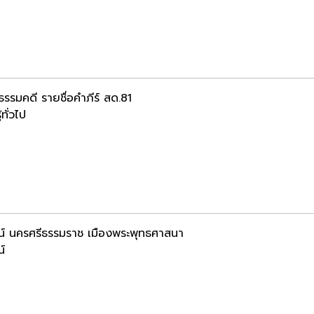
รรมคดี รายชื่อคำภีร์ สด.81
้ทั่วไป
ัศน์ นครศรีธรรมราช เมืองพระพุทธศาสนา
น์