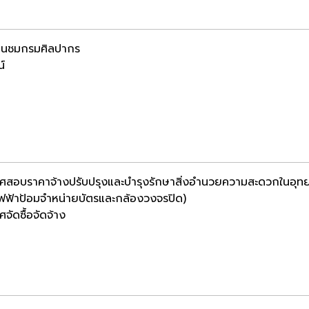
้านชมกรมศิลปากร
น์
ศสอบราคาจ้างปรับปรุงและบำรุงรักษาสิ่งอำนวยความสะดวกในอุทย
ฟฟ้าป้อมจำหน่ายบัตรและกล้องวงจรปิด)
จัดซื้อจัดจ้าง