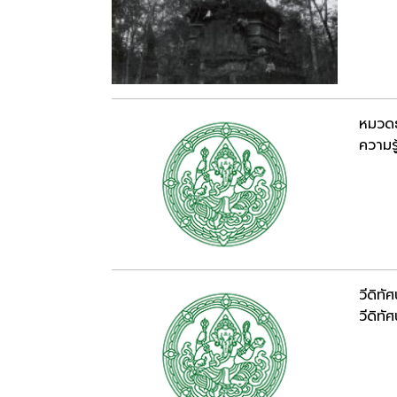
หมวดธ
ความรู
วีดิท
วีดิทัศ