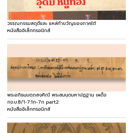
วรรณกรรมสดุดีและ แหล่ทำขวัญของภาคใต้
หนังสืออิเล็กทรอนิกส์
พระอภิธมฺมตฺถสงฺคิณี พระสมนฺตมหาปฏฺฐาน เผด็จ
กจ.บ.8/1-7:1ก-7ก part2
หนังสืออิเล็กทรอนิกส์