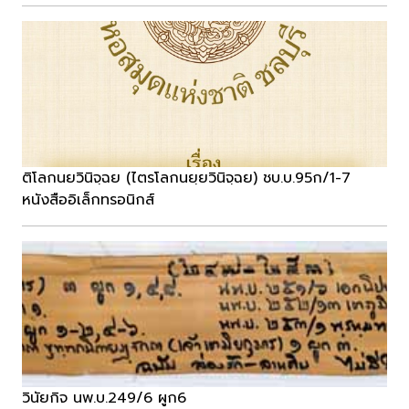
ติโลกนยวินิจฺฉย (ไตรโลกนยฺยวินิจฺฉย) ชบ.บ.95ก/1-7
หนังสืออิเล็กทรอนิกส์
วินัยกิจ นพ.บ.249/6 ผูก6