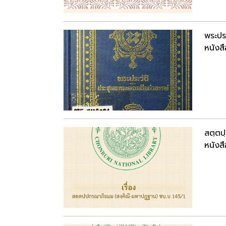
พระปร
หนังสื
สตฺตป
หนังสื