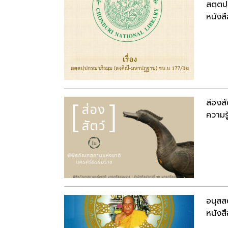
สตฺตป
หนังสื
ส่องส
ความรู
อนุสสต
หนังสื