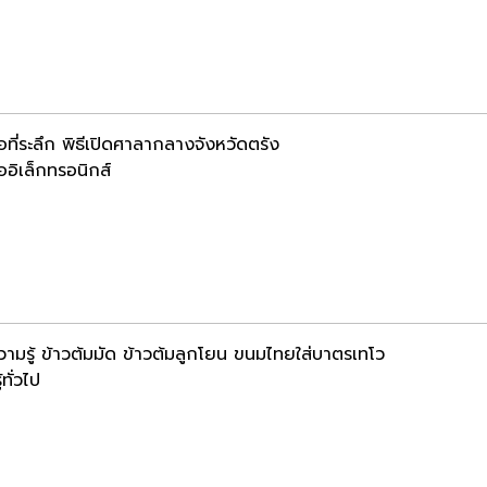
อที่ระลึก พิธีเปิดศาลากลางจังหวัดตรัง
ออิเล็กทรอนิกส์
วามรู้ ข้าวต้มมัด ข้าวต้มลูกโยน ขนมไทยใส่บาตรเทโว
้ทั่วไป