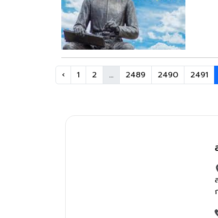
‹
1
2
...
2489
2490
2491