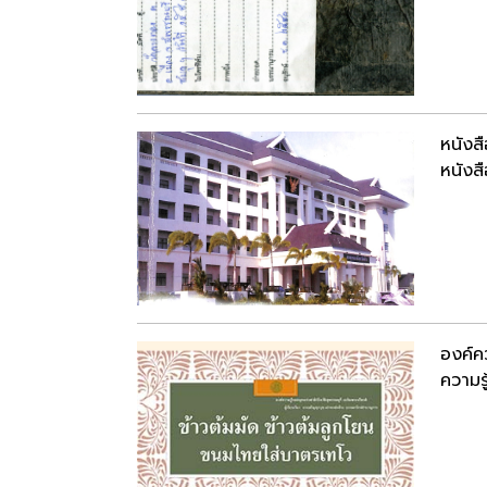
หนังสื
หนังสื
องค์ค
ความรู