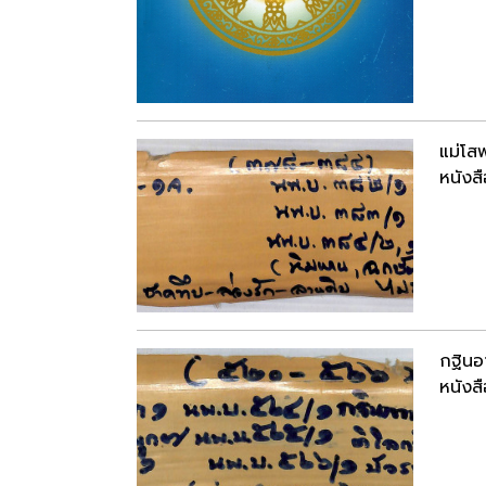
แม่โส
หนังสื
กฐินอ
หนังสื