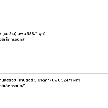
พ (แม่ข้าว) นพ.บ.383/1 ผูก1
ออิเล็กทรอนิกส์
านิสสสงฆฺ (อานิสงส์ 5 มาติกา) นพ.บ.524/1 ผูก1
ออิเล็กทรอนิกส์