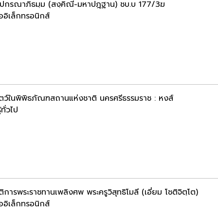
ฺปกรณาภิธมฺม (สงฺคิณี-มหาปฎฺฐาน) ชบ.บ 177/3ฆ
ออิเล็กทรอนิกส์
ัตว์ในพิพิธภัณฑสถานแห่งชาติ นครศรีธรรมราช : หงส์
้ทั่วไป
ิการพระราชทานเพลิงศพ พระครูวิสุทธิโมลี (เอี่ยม โชติจิตฺโต)
ออิเล็กทรอนิกส์