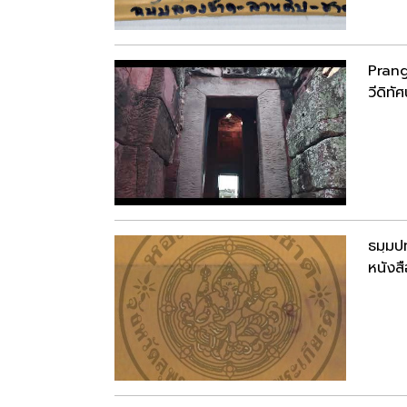
Pran
วีดิทัศ
ธมฺมป
หนังสื