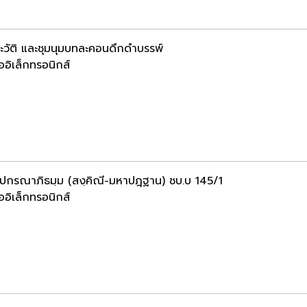
ะวัติ และชุมนุมบทละคอนดึกดำบรรพ์
ออิเล็กทรอนิกส์
ฺปกรณาภิธมฺม (สงฺคิณี-มหาปฎฺฐาน) ชบ.บ 145/1
ออิเล็กทรอนิกส์