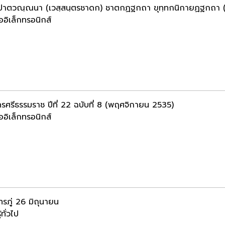
ปาตวณฺณนา (เวสฺสนฺตรชาดก) ชาตกฏฐกถา ขุทฺทกนิกายฏฐกถา 
ออิเล็กทรอนิกส์
รศรีธรรมราช ปีที่ 22 ฉบับที่ 8 (พฤศจิกายน 2535)
ออิเล็กทรอนิกส์
ทรภู่ 26 มิถุนายน
้ทั่วไป