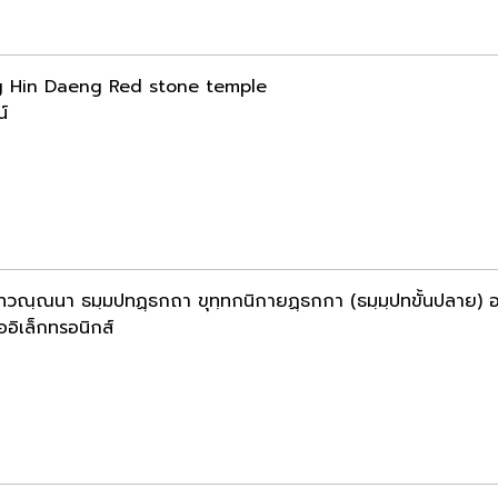
g Hin Daeng Red stone temple
น์
ทวณฺณนา ธมฺมปทฏฺธกถา ขุทฺทกนิกายฏฺธกกา (ธมฺมฺปทขั้นปลาย) อ
ออิเล็กทรอนิกส์