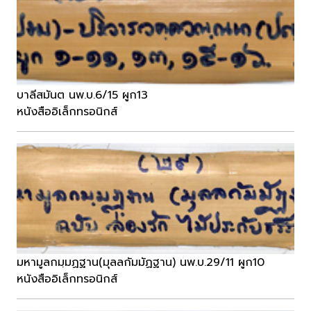
บาลีสมันต นพ.บ.6/15 ผูก13
หนังสืออิเล็กทรอนิกส์
มหามูลกมฺมฏฐาน(มุลลกัมมัฏฐาน) นพ.บ.29/11 ผูก10
หนังสืออิเล็กทรอนิกส์