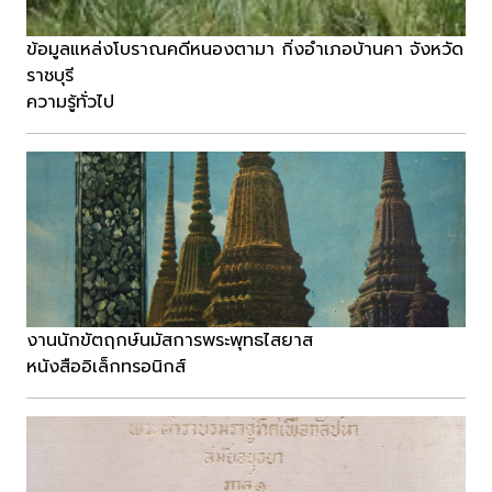
ข้อมูลแหล่งโบราณคดีหนองตามา กิ่งอำเภอบ้านคา จังหวัด
ราชบุรี
ความรู้ทั่วไป
งานนักขัตฤกษ์นมัสการพระพุทธไสยาส
หนังสืออิเล็กทรอนิกส์