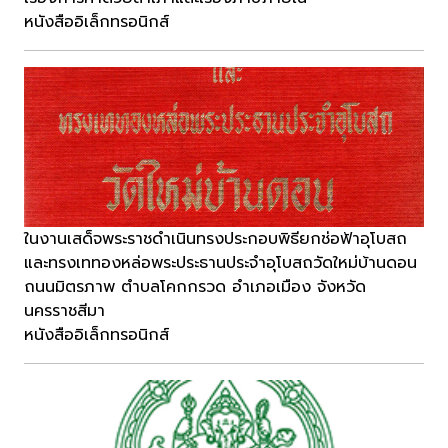
หนังสืออิเล็กทรอนิกส์
ในงานเสด็จพระราชดำเนินทรงประกอบพิธียกช่อฟ้าอุโบสถ
และทรงเททองหล่อพระประธานประจำอุโบสถวัดใหม่บ้านดอน
ถนนมิตรภาพ ตำบลโคกกรวด อำเภอเมือง จังหวัด
นครราชสีมา
หนังสืออิเล็กทรอนิกส์