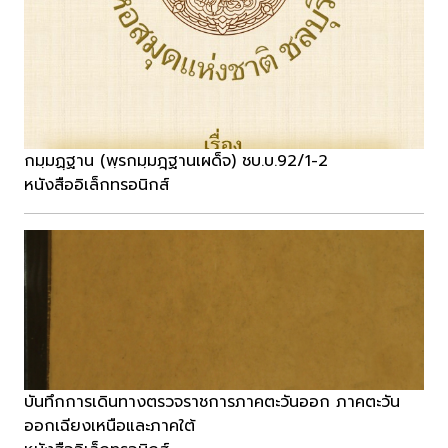
กมฺมฏฺฐาน (พฺรกมฺมฎฺฐานเผด็จ) ชบ.บ.92/1-2
หนังสืออิเล็กทรอนิกส์
บันทึกการเดินทางตรวจราชการภาคตะวันออก ภาคตะวัน
ออกเฉียงเหนือและภาคใต้