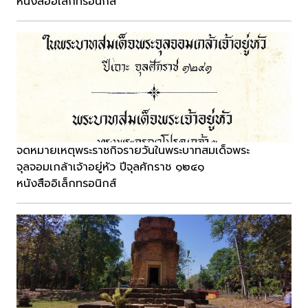
หนังสืออิเล็กทรอนิกส์
จดหมายเหตุพระราชกิจรายวันในพระบาทสมเด็จพระ
จุลจอมเกล้าเจ้าอยู่หัว ปีจุลศักราช ๑๒๔๑
หนังสืออิเล็กทรอนิกส์