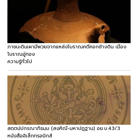
ภาชนะดินเผามีพวยจากแหล่งโบราณคดีคอกช้างดิน เมือง
โบราณอู่ทอง
ความรู้ทั่วไป
สตฺตปฺปกรณาภิธมฺม (สงฺคิณี-มหาปฏฺฐาน) อย.บ.43/3
หนังสืออิเล็กทรอนิกส์