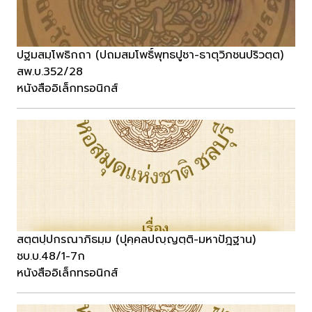
ปฐมสมฺโพธิกถา (ปถมสมโพธิ์พุทธปูชา-ธาตุวิภชนปริวตฺต)
สพ.บ.352/28
หนังสืออิเล็กทรอนิกส์
สตฺตปฺปกรณาภิธมฺม (ปุคฺคลปญฺญตฺติ-มหาปัฎฐาน)
ชบ.บ.48/1-7ก
หนังสืออิเล็กทรอนิกส์