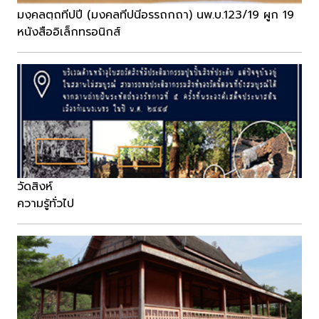
มงฺคลตฺถทีปปี (มงคลทีปนีอรรถกถา) นพ.บ.123/19 ผูก 19
หนังสืออิเล็กทรอนิกส์
วัดสิงห์
ความรู้ทั่วไป