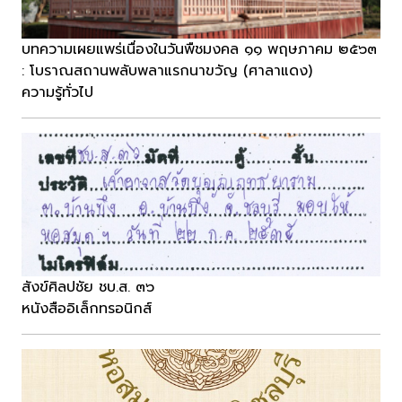
บทความเผยแพร่เนื่องในวันพืชมงคล ๑๑ พฤษภาคม ๒๕๖๓
: โบราณสถานพลับพลาแรกนาขวัญ (ศาลาแดง)
ความรู้ทั่วไป
สังข์ศิลปชัย ชบ.ส. ๓๖
หนังสืออิเล็กทรอนิกส์