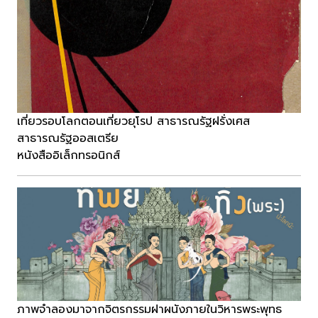
เที่ยวรอบโลกตอนเที่ยวยุโรป สาธารณรัฐฝรั่งเศส
สาธารณรัฐออสเตรีย
หนังสืออิเล็กทรอนิกส์
ภาพจำลองมาจากจิตรกรรมฝาผนังภายในวิหารพระพุทธ