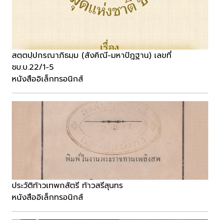
สตฺตปฺปกรณาภิธมฺม (สังคิณี-มหาปัฎฐาน) เลขที่
ชบ.บ.22/1-5
หนังสืออิเล็กทรอนิกส์
ประวัติท้าวเทพกสัตรี ท้าวสรีสุนทร
หนังสืออิเล็กทรอนิกส์