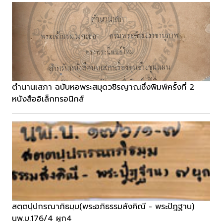
ตำนานเสภา ฉบับหอพระสมุดวชิรญาณซึ่งพิมพ์ครั้งที่ 2
หนังสืออิเล็กทรอนิกส์
สตฺตปฺปกรณาภิธมฺม(พระอภิธรรมสังคิณี - พระปัฎฐาน)
นพ.บ.176/4 ผูก4