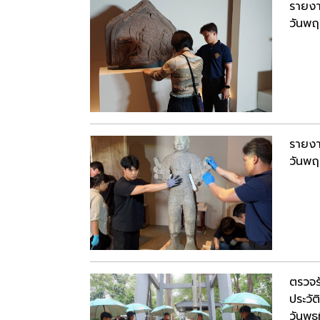
รายงา
วันพฤ
รายงา
วันพฤ
ตรวจร
ประวั
วันพุ