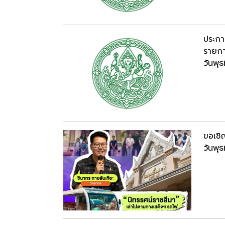
ประกา
รายกา
วันพุ
ขอเชิ
วันพุ