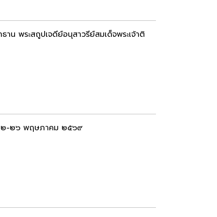
ธาน พระสถูปเจดีย์อนุสาวรีย์สมเด็จพระเจ้าติ
ี่ ๒๒-๒๖ พฤษภาคม ๒๕๖๙