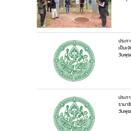
ประกา
เป็นเ
วันพุ
ประกา
รามาธ
วันพุ