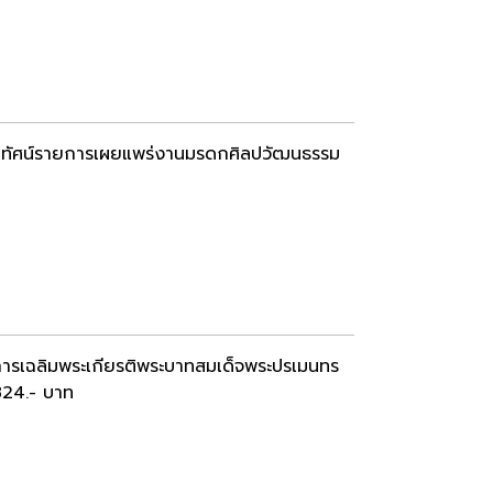
ีดิทัศน์รายการเผยแพร่งานมรดกศิลปวัฒนธรรม
การเฉลิมพระเกียรติพระบาทสมเด็จพระปรเมนทร
,824.- บาท