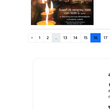
‹
1
2
...
13
14
15
16
17