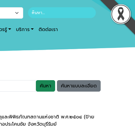
รรู้
บริการ
ติดต่อเรา
ค้นหา
ค้นหาแบบละเอียด
ถุและพิพิธภัณฑสถานแห่งชาติ พ.ศ.๒๕๐๔ (ป้าย
ะโคนชัย จังหวัดบุรีรัมย์