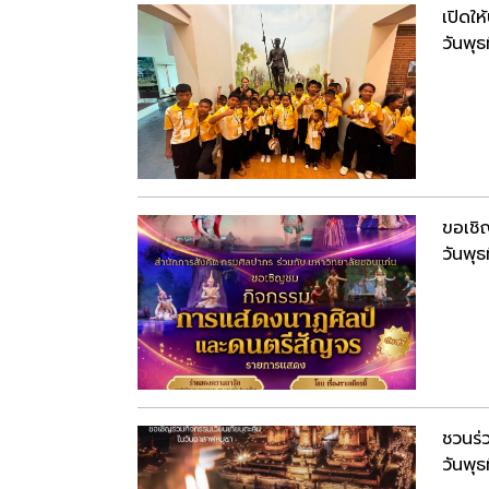
เปิดใ
วันพุ
ขอเชิ
วันพุ
ชวนร่
วันพุ