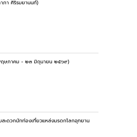
าภา ศิริรมยานนท์)
 พฤษภาคม - ๒๓ มิถุนายน ๒๕๖๙)
มสะดวกนักท่องเที่ยวแหล่งมรดกโลกอุทยาน