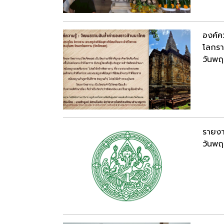
องค์ค
โลกรา
วันพฤ
รายงา
วันพฤ