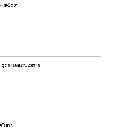
พ.ศ.๒๕๖๙
ิ์ ชุดรามสมณะวตาร
สุโขทัย