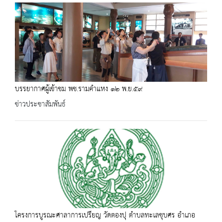
บรรยากาศผู้เข้าชม พช.รามคำแหง ๑๒ พ.ย.๕๙
ข่าวประชาสัมพันธ์
โครงการบูรณะศาลาการเปรียญ วัดตองปุ ตำบลทะเลชุบศร อำเภอ