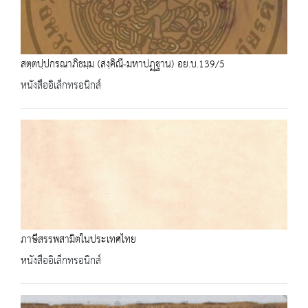
สตฺตปฺปกรณาภิธมฺม (สงฺคิณี-มหาปฏฺฐาน) อย.บ.139/5
หนังสืออิเล็กทรอนิกส์
ภาษีสรรพสามิตในประเทศไทย
หนังสืออิเล็กทรอนิกส์