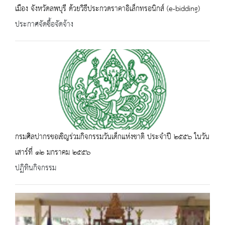
เมือง จังหวัดลพบุรี ด้วยวิธีประกวดราคาอิเล็กทรอนิกส์ (e-bidding)
ประกาศจัดซื้อจัดจ้าง
กรมศิลปากรขอเชิญร่วมกิจกรรมวันเด็กแห่งชาติ ประจำปี ๒๕๕๖ ในวัน
เสาร์ที่ ๑๒ มกราคม ๒๕๕๖
ปฏิทินกิจกรรม