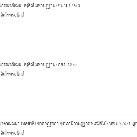
ปกรณาภิธมฺม (สงฺคิณี-มหาปฎฺฐาน) ชบ.บ 176/4
ออิเล็กทรอนิกส์
ปกรณาภิธมฺม (สงฺคิณี-มหาปฏฺฐาน) อย.บ.12/5
ออิเล็กทรอนิกส์
ปาตวณฺณนา (ทสชาติ) ชาตกฏฐกถา ขุทฺทกนิกายฏฐกถา(เตมีย์ใบ้) นพ.บ.374/1 ผู
ออิเล็กทรอนิกส์