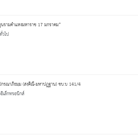
อขุนรามคำแหงมหาราช 17 มกราคม”
ทั่วไป
ปกรณาภิธมฺม (สงฺคิณี-มหาปฎฺฐาน) ชบ.บ 141/4
ออิเล็กทรอนิกส์