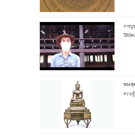
การบูร
วีดิทัศน
พระพุท
ความรู้