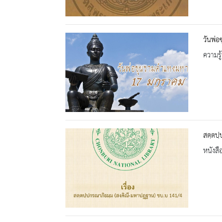
วันพ่
ความรู้
สตฺตปฺ
หนังสื