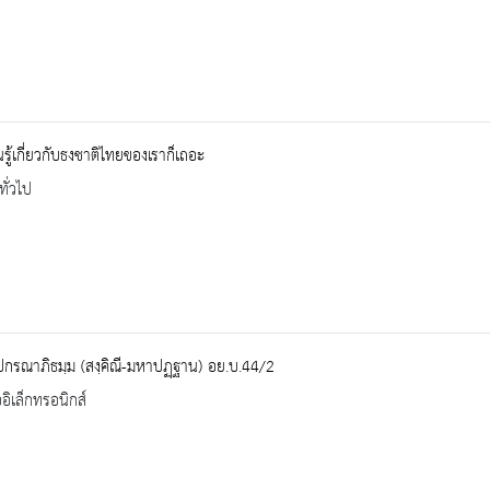
นรู้เกี่ยวกับธงชาติไทยของเราก็เถอะ
ทั่วไป
ปกรณาภิธมฺม (สงฺคิณี-มหาปฏฺฐาน) อย.บ.44/2
ออิเล็กทรอนิกส์