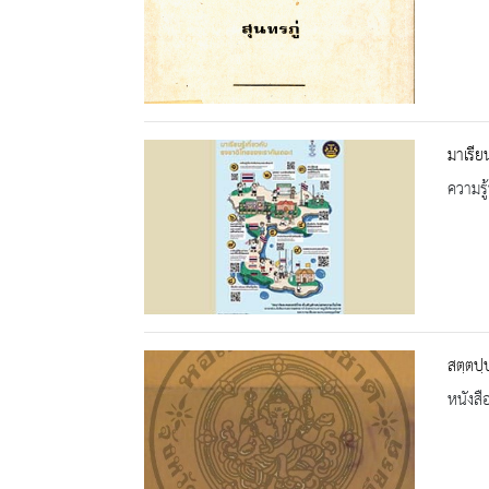
มาเรีย
ความรู้
สตฺตปฺ
หนังสื