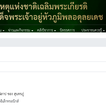
ุแห่งชาติเฉลิมพระเกียรติ
จพระเจ้าอยู่หัวภูมิพลอดุลยเดช
าน
ข่าวและกิจกรรม
คลังวิชาการ
นิทรรศการ
ประชาชนควรรู้
ิลาป ของ สุนทรภู่
ออิเล็กทรอนิกส์