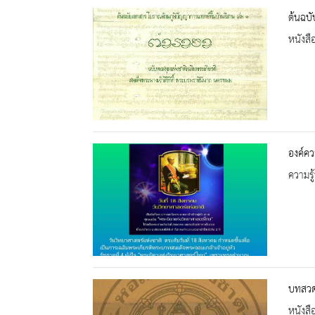
ต้นฉบั
หนังสื
องค์คว
ความรู้
บทสวด
หนังสื