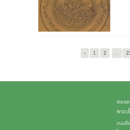
‹
1
2
...
2
หอจดห
พระเจ
ถนนเลี