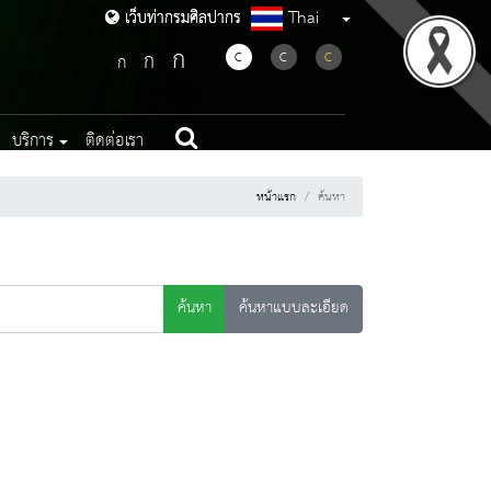
Thai
เว็บท่ากรมศิลปากร
เว็บท่ากรมศิลปากร
ก
ก
C
C
C
ก
บริการ
ติดต่อเรา
หน้าแรก
ค้นหา
ค้นหา
ค้นหาแบบละเอียด