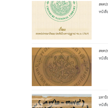
สตฺตปฺ
หนังสื
สตฺตปฺ
หนังสื
มหานิ
หนังสื