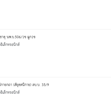
มธาตุ นพ.บ.506/1ข ผูก1ข
ออิเล็กทรอนิกส์
ตนิกายกถา (สํยุตฺตนิกาย) ลบ.บ. 35/9
ออิเล็กทรอนิกส์