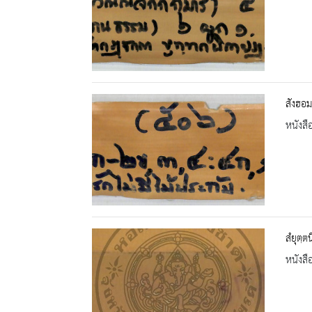
สังฮอ
หนังสื
สํยุตฺ
หนังสื