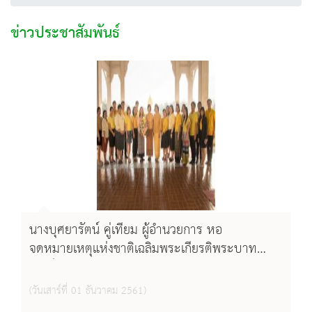
ข่าวประชาสัมพันธ์
นางบุศยารัตน์ คู่เทียม ผู้อำนวยการ หอ
จดหมายเหตุแห่งชาติเฉลิมพระเกียรติพระบาท
สมเด็จพระเจ้าอยู่หัวภูมิพลอดุลยเดช และ
ข้าราชการ-เจ้าหน้าที่ ร่วมแสดงความยินดีในโอกาส
(วันเสาร์ที่ 01 ธันวาคม 2561)
เข้ารับตำแหน่งของ นางจุฑาทิพย์ อังศุสิงห์ ผู้อำนวย