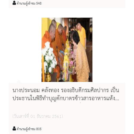
การสำนักหอจดหมายเหตุแห่งชาติ
จำนวนผู้เข้าชม 548
นางประนอม คลังทอง รองอธิบดีกรมศิลปากร เป็น
ประธานในพิธีทำบุญตักบาตรข้าวสารอาหารแห้ง
ถวายพระราชกุศลพระบาทสมเด็จพระปรมินทรม
หาภูมิพลอดุลยเดชบรมนาถบพิตร
(วันเสาร์ที่ 01 ธันวาคม 2561)
จำนวนผู้เข้าชม 805