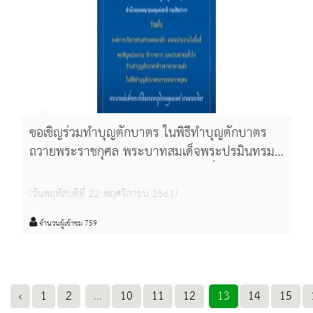
ขอเชิญร่วมทำบุญตักบาตร ในพิธีทำบุญตักบาตร
ถวายพระราชกุศล พระบาทสมเด็จพระปรมินทรม
หาภูมิพลอดุลยเดช บรมนาถบพิตร เนื่องในวันคล้าย
วันเฉลิมพระชนมพรรษา
(วันพฤหัสบดีที่ 22 พฤศจิกายน 2561)
จำนวนผู้เข้าชม 759
‹
1
2
...
10
11
12
13
14
15